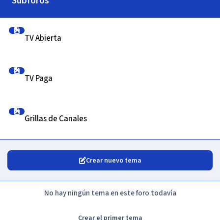
Subforos
TV Abierta
TV Abierta
TV Paga
TV Paga
Grillas de Canales
Grillas de Canales
Crear nuevo tema
No hay ningún tema en este foro todavía
Crear el primer tema