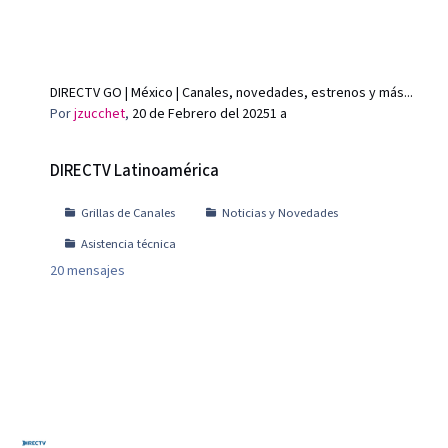
DIRECTV GO | México | Canales, novedades, estrenos y más...
Por
jzucchet
,
20 de Febrero del 2025
1 a
DIRECTV Latinoamérica
DIRECTV Latinoamérica
Grillas de Canales
Noticias y Novedades
Asistencia técnica
20
mensajes