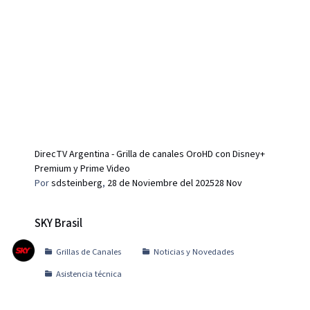
DirecTV Argentina - Grilla de canales OroHD con Disney+
Premium y Prime Video
Por
sdsteinberg
,
28 de Noviembre del 2025
28 Nov
SKY Brasil
SKY Brasil
Grillas de Canales
Noticias y Novedades
Asistencia técnica
SKY+ Brasil