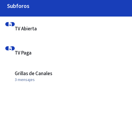
Subforos
TV Abierta
TV Abierta
TV Paga
TV Paga
Grillas de Canales
Grillas de Canales
3
mensajes