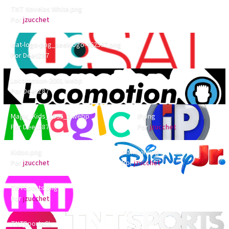
TNT Novelas White.png
TNT Novelas White.png
Por
jzucchet
isat-logo-png_seeklogo-462537.png
isat-logo-png_seeklogo-462537.png
Por
DeetZ87
Locomotion-2001.webp
Locomotion-2001.webp
Por
DeetZ87
Magic_Kids_1995_2.webp
IP.png
Magic_Kids_1995_2.webp
IP.png
Por
DeetZ87
Por
jzucchet
Kidoo.png
disneyjr.png
Kidoo.png
disneyjr.png
Por
jzucchet
Por
jzucchet
TNTSports.png
TNTSports.png
Por
jzucchet
TNTSportsCL
TNTSportsCL