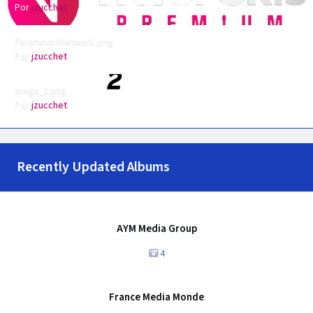
Por
jzucchet
ParamountNetwork.png
ParamountNetwork.png
Por
jzucchet
mega_2.png
mega_2.png
Por
jzucchet
Recently Updated Albums
AYM Media Group
AYM Media Group
4
France Media Monde
France Media Monde