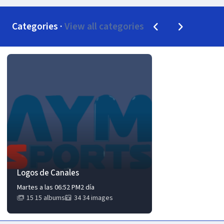
Previous carousel s
Next carousel
Categories ·
View all categories
Logos de Canales
Logos de Canales
Martes a las 06:52 PM
2 día
15 albums
34 images