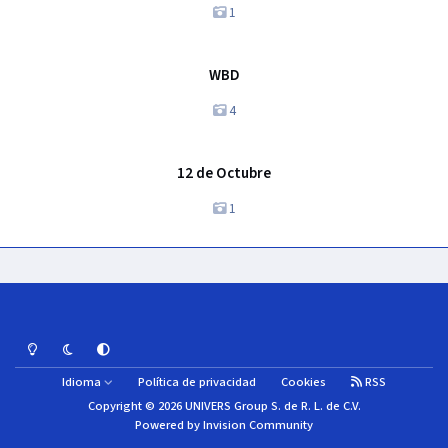
1
WBD
WBD
4
12 de Octubre
12 de Octubre
1
Light Mode
Dark Mode
System Preference
Idioma
Política de privacidad
Cookies
RSS
Copyright © 2026 UNIVERS Group S. de R. L. de C.V.
Powered by
Invision Community