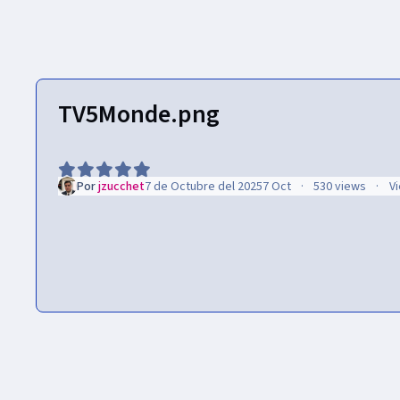
TV5Monde.png
Por
jzucchet
7 de Octubre del 2025
7 Oct
530 views
V
Inicio
Gallery
Logos de Canales
France Media Monde