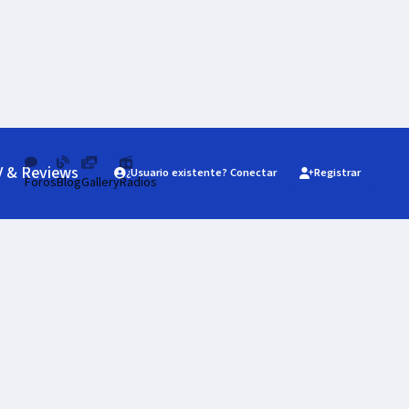
V & Reviews
¿Usuario existente? Conectar
Registrar
Foros
Blog
Gallery
Radios