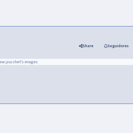
Share
Seguidores
iew jzucchet's images
TV5Monde.png