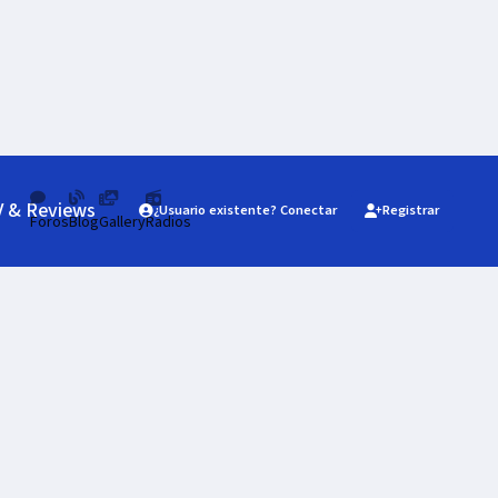
V & Reviews
¿Usuario existente? Conectar
Registrar
Foros
Blog
Gallery
Radios