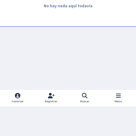
No hay nada aquí todavía
Conectar
Registrar
Buscar
Menu
Light Mode
Dark Mode
System Preference