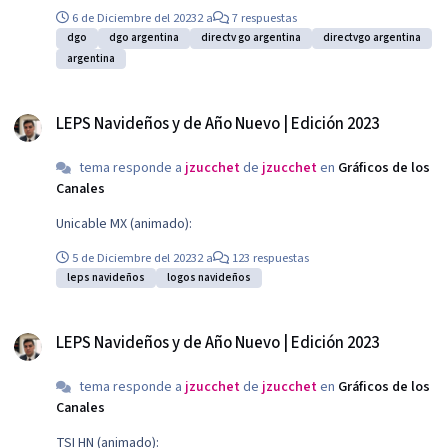
Max o Disney+ y el mejor entretenimiento de DIRECTV. Permite
6 de Diciembre del 2023
2 a
7 respuestas
ver hasta en dos dispositivos en simultaneo.
dgo
dgo argentina
directv go argentina
directvgo argentina
argentina
LEPS Navideños y de Año Nuevo | Edición 2023
LEPS Navideños y de Año Nuevo | Edición 2023
tema responde a
jzucchet
de
jzucchet
en
Gráficos de los
Canales
Unicable MX (animado):
5 de Diciembre del 2023
2 a
123 respuestas
leps navideños
logos navideños
LEPS Navideños y de Año Nuevo | Edición 2023
LEPS Navideños y de Año Nuevo | Edición 2023
tema responde a
jzucchet
de
jzucchet
en
Gráficos de los
Canales
TSI HN (animado):