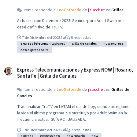
tema responde a
LeoGatorade
de
jzucchet
en
Grillas
Actualización Diciembre 2023: Se incorpora Adult Swim por
cesé definitivo de TruTV.
7 de Diciembre del 2023
2 a
5 respuestas
express telecomunicaciones
grilla de canales
now express
now express salta
Express Telecomunicaciones y Express NOW | Rosario, Santa Fe | Grilla de 
Express Telecomunicaciones y Express NOW | Rosario,
Santa Fe | Grilla de Canales
tema responde a
LeoGatorade
de
jzucchet
en
Grillas de
Canales
Tras finalizar TruTV en LATAM el día de hoy, siendo arreglame
la vida el último programa. Se sustituyó por Adult Swim en la
frecuencia actual. GUÍA ACTUALIZADA.
7 de Diciembre del 2023
2 a
2 respuestas
express
express now
now rosario
now