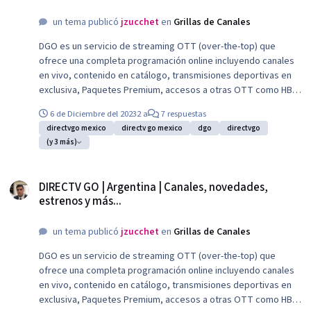
un tema publicó
jzucchet
en
Grillas de Canales
DGO es un servicio de streaming OTT (over-the-top) que
ofrece una completa programación online incluyendo canales
en vivo, contenido en catálogo, transmisiones deportivas en
exclusiva, Paquetes Premium, accesos a otras OTT como HBO
Max o Disney+ y el mejor entretenimiento de DIRECTV. Permite
6 de Diciembre del 2023
2 a
7 respuestas
ver hasta en dos dispositivos en simultaneo.
directvgo mexico
directv go mexico
dgo
directvgo
(y 3 más)
DIRECTV GO | Argentina | Canales, novedades, estrenos y más...
DIRECTV GO | Argentina | Canales, novedades,
estrenos y más...
un tema publicó
jzucchet
en
Grillas de Canales
DGO es un servicio de streaming OTT (over-the-top) que
ofrece una completa programación online incluyendo canales
en vivo, contenido en catálogo, transmisiones deportivas en
exclusiva, Paquetes Premium, accesos a otras OTT como HBO