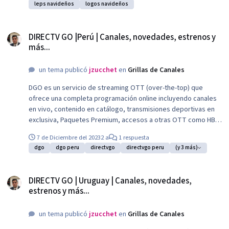
leps navideños
logos navideños
DIRECTV GO |Perú | Canales, novedades, estrenos y más...
DIRECTV GO |Perú | Canales, novedades, estrenos y
más...
un tema publicó
jzucchet
en
Grillas de Canales
DGO es un servicio de streaming OTT (over-the-top) que
ofrece una completa programación online incluyendo canales
en vivo, contenido en catálogo, transmisiones deportivas en
exclusiva, Paquetes Premium, accesos a otras OTT como HBO
Max o Disney+ y el mejor entretenimiento de DIRECTV. Permite
7 de Diciembre del 2023
2 a
1 respuesta
ver hasta en dos dispositivos en simultaneo.
dgo
dgo peru
directvgo
directvgo peru
(y 3 más)
DIRECTV GO | Uruguay | Canales, novedades, estrenos y más...
DIRECTV GO | Uruguay | Canales, novedades,
estrenos y más...
un tema publicó
jzucchet
en
Grillas de Canales