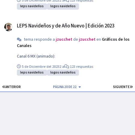
5 de Diciembre del 2023
2 a
123 respuestas
leps navideños
logos navideños
LEPS Navideños y de Año Nuevo | Edición 2023
LEPS Navideños y de Año Nuevo | Edición 2023
tema responde a
jzucchet
de
jzucchet
en
Gráficos de los
Canales
Canal 6 MX (animado):
5 de Diciembre del 2023
2 a
123 respuestas
leps navideños
logos navideños
PRIMERA PÁGINA
Ú
ANTERIOR
PÁGINA 20 DE 22
SIGUIENTE