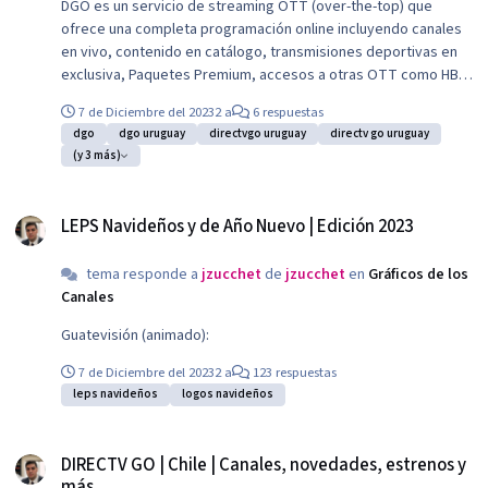
DGO es un servicio de streaming OTT (over-the-top) que
ofrece una completa programación online incluyendo canales
en vivo, contenido en catálogo, transmisiones deportivas en
exclusiva, Paquetes Premium, accesos a otras OTT como HBO
Max o Disney+ y el mejor entretenimiento de DIRECTV. Permite
7 de Diciembre del 2023
2 a
6 respuestas
ver hasta en dos dispositivos en simultaneo.
dgo
dgo uruguay
directvgo uruguay
directv go uruguay
(y 3 más)
LEPS Navideños y de Año Nuevo | Edición 2023
LEPS Navideños y de Año Nuevo | Edición 2023
tema responde a
jzucchet
de
jzucchet
en
Gráficos de los
Canales
Guatevisión (animado):
7 de Diciembre del 2023
2 a
123 respuestas
leps navideños
logos navideños
DIRECTV GO | Chile | Canales, novedades, estrenos y más...
DIRECTV GO | Chile | Canales, novedades, estrenos y
más...