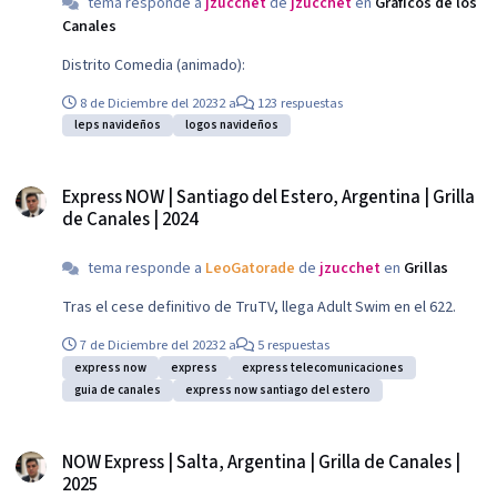
tema responde a
jzucchet
de
jzucchet
en
Gráficos de los
Canales
Distrito Comedia (animado):
8 de Diciembre del 2023
2 a
123 respuestas
leps navideños
logos navideños
Express NOW | Santiago del Estero, Argentina | Grilla de Canales | 2024
Express NOW | Santiago del Estero, Argentina | Grilla
de Canales | 2024
tema responde a
LeoGatorade
de
jzucchet
en
Grillas
Tras el cese definitivo de TruTV, llega Adult Swim en el 622.
7 de Diciembre del 2023
2 a
5 respuestas
express now
express
express telecomunicaciones
guia de canales
express now santiago del estero
NOW Express | Salta, Argentina | Grilla de Canales | 2025
NOW Express | Salta, Argentina | Grilla de Canales |
2025