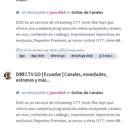
un tema publicó
jzucchet
en
Grillas de Canales
DGO es un servicio de streaming OTT (over-the-top) que
ofrece una completa programación online incluyendo canales
en vivo, contenido en catálogo, transmisiones deportivas en
exclusiva, Paquetes Premium, accesos a otras OTT como HBO
Max o Disney+ y el mejor entretenimiento de DIRECTV. Permite
6 de Diciembre del 2023
2 a
8 respuestas
ver hasta en dos dispositivos en simultaneo.
dgo
dgo chile
directv go
directv go chile
(y 3 más)
DIRECTV GO | Ecuador | Canales, novedades, estrenos y más...
DIRECTV GO | Ecuador | Canales, novedades,
estrenos y más...
un tema publicó
jzucchet
en
Grillas de Canales
DGO es un servicio de streaming OTT (over-the-top) que
ofrece una completa programación online incluyendo canales
en vivo, contenido en catálogo, transmisiones deportivas en
exclusiva, Paquetes Premium, accesos a otras OTT como HBO
Max o Disney+ y el mejor entretenimiento de DIRECTV. Permite