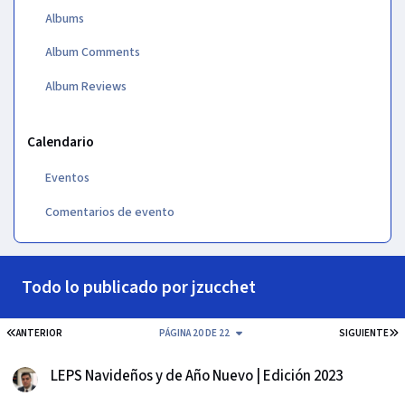
Albums
Album Comments
Album Reviews
Calendario
Eventos
Comentarios de evento
Todo lo publicado por jzucchet
PRIMERA PÁGINA
Ú
ANTERIOR
PÁGINA 20 DE 22
SIGUIENTE
LEPS Navideños y de Año Nuevo | Edición 2023
LEPS Navideños y de Año Nuevo | Edición 2023