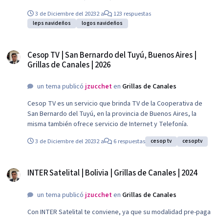
3 de Diciembre del 2023
2 a
123 respuestas
leps navideños
logos navideños
Cesop TV | San Bernardo del Tuyú, Buenos Aires | Grillas de Canales | 2026
Cesop TV | San Bernardo del Tuyú, Buenos Aires |
Grillas de Canales | 2026
un tema publicó
jzucchet
en
Grillas de Canales
Cesop TV es un servicio que brinda TV de la Cooperativa de
San Bernardo del Tuyú, en la provincia de Buenos Aires, la
misma también ofrece servicio de Internet y Telefonía.
3 de Diciembre del 2023
2 a
6 respuestas
cesop tv
cesoptv
INTER Satelital | Bolivia | Grillas de Canales | 2024
INTER Satelital | Bolivia | Grillas de Canales | 2024
un tema publicó
jzucchet
en
Grillas de Canales
Con INTER Satelital te conviene, ya que su modalidad pre-paga