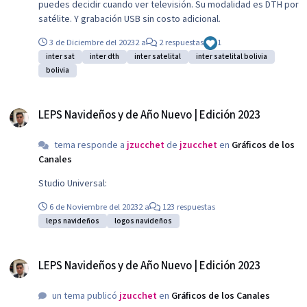
puedes decidir cuando ver televisión. Su modalidad es DTH por
satélite. Y grabación USB sin costo adicional.
3 de Diciembre del 2023
2 a
2 respuestas
1
inter sat
inter dth
inter satelital
inter satelital bolivia
bolivia
LEPS Navideños y de Año Nuevo | Edición 2023
LEPS Navideños y de Año Nuevo | Edición 2023
tema responde a
jzucchet
de
jzucchet
en
Gráficos de los
Canales
Studio Universal:
6 de Noviembre del 2023
2 a
123 respuestas
leps navideños
logos navideños
LEPS Navideños y de Año Nuevo | Edición 2023
LEPS Navideños y de Año Nuevo | Edición 2023
un tema publicó
jzucchet
en
Gráficos de los Canales