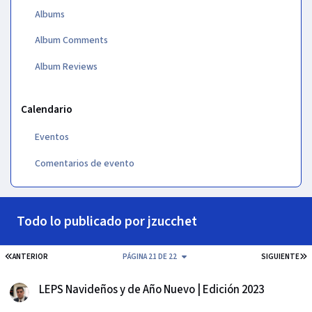
Albums
Album Comments
Album Reviews
Calendario
Eventos
Comentarios de evento
Todo lo publicado por jzucchet
PRIMERA PÁGINA
Ú
ANTERIOR
PÁGINA 21 DE 22
SIGUIENTE
LEPS Navideños y de Año Nuevo | Edición 2023
LEPS Navideños y de Año Nuevo | Edición 2023