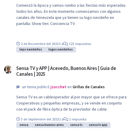
Comenzó la época y vamos rumbo a las fiestas más esperadas
todos los años. En este momento comenzamos con algunos
canales de Veneuzela que ya tienen su logo navideño en
pantalla: Show Ven: Conciencia TV:
2 de Noviembre del 2023
2 a
123 respuestas
leps navideños
logos navideños
Sensa TV y APP | Acevedo, Buenos Aires | Guia de Canales | 2025
Sensa TV y APP | Acevedo, Buenos Aires | Guia de
Canales | 2025
un tema publicó
jzucchet
en
Grillas de Canales
Sensa TV es un cableoperador al por mayor que se ofrece para
Cooperativas y pequeñas empresas, y se vende en conjunto
con el pack de fibra óptica de tu prestador de cable.
3 de Septiembre del 2023
2 a
1 respuesta
sensa
sensa buenos aires
sensa tv
sensa tv app