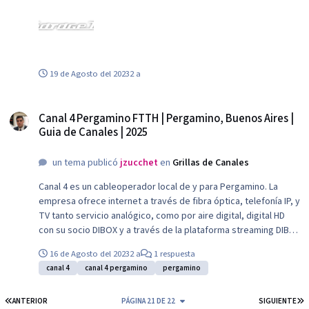
GarageTV.png
19 de Agosto del 2023
2 a
Canal 4 Pergamino FTTH | Pergamino, Buenos Aires | Guia de Canales | 2025
Canal 4 Pergamino FTTH | Pergamino, Buenos Aires |
Guia de Canales | 2025
un tema publicó
jzucchet
en
Grillas de Canales
Canal 4 es un cableoperador local de y para Pergamino. La
empresa ofrece internet a través de fibra óptica, telefonía IP, y
TV tanto servicio analógico, como por aire digital, digital HD
con su socio DIBOX y a través de la plataforma streaming DIBOX
GO. Canal 4 Digital HD Canal 4 Analógico:
16 de Agosto del 2023
2 a
1 respuesta
canal 4
canal 4 pergamino
pergamino
PRIMERA PÁGINA
Ú
ANTERIOR
PÁGINA 21 DE 22
SIGUIENTE