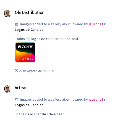
Ole Distribution
Ole Distribution
Images added to a gallery album owned by
jzucchet
in
Logos de Canales
Todos los logos de Ole Distribution aquí.
Canal Sony.png
24 de Agosto del 2023
2 a
Artear
Artear
Images added to a gallery album owned by
jzucchet
in
Logos de Canales
Logos de los canales de Artear.