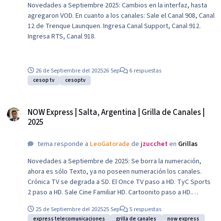
Novedades a Septiembre 2025: Cambios en la interfaz, hasta
agregaron VOD. En cuanto a los canales: Sale el Canal 908, Canal
12 de Trenque Launquen. Ingresa Canal Support, Canal 912.
Ingresa RTS, Canal 918.
26 de Septiembre del 2025
26 Sep
6 respuestas
cesop tv
cesoptv
NOW Express | Salta, Argentina | Grilla de Canales | 2025
NOW Express | Salta, Argentina | Grilla de Canales |
2025
tema responde a
LeoGatorade
de
jzucchet
en
Grillas
Novedades a Septiembre de 2025: Se borra la numeración,
ahora es sólo Texto, ya no poseen numeración los canales.
Crónica TV se degrada a SD. El Once TV paso a HD. TyC Sports
2 paso a HD. Sale Cine Familiar HD. Cartoonito paso a HD.
Tooncast paso a HD. Nick Jr. Paso a HD. Golden TV pasa a
25 de Septiembre del 2025
25 Sep
5 respuestas
Golden Premier HD. Volver pasa a HD. CineAR pasa a HD. TNT
express telecomunicaciones
grilla de canales
now express