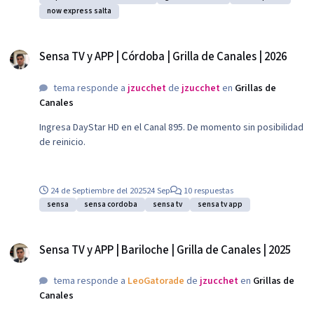
Novelas pasa a HD. Ingresa Tec TV. Ingresa Aliento Visión.
now express salta
Ingresa Star TVE HD. Telesur se degrada a SD.
Sensa TV y APP | Córdoba | Grilla de Canales | 2026
Sensa TV y APP | Córdoba | Grilla de Canales | 2026
tema responde a
jzucchet
de
jzucchet
en
Grillas de
Canales
Ingresa DayStar HD en el Canal 895. De momento sin posibilidad
de reinicio.
24 de Septiembre del 2025
24 Sep
10 respuestas
sensa
sensa cordoba
sensa tv
sensa tv app
Sensa TV y APP | Bariloche | Grilla de Canales | 2025
Sensa TV y APP | Bariloche | Grilla de Canales | 2025
tema responde a
LeoGatorade
de
jzucchet
en
Grillas de
Canales