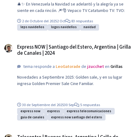
🎄✨ En Venezuela la Navidad se adelantó y la alegría ya se
siente en cada rincón. 🎆🎅 Vepaco TV Catatumbo TV: TVO:
2 de Octubre del 2025
2 Oct
83 respuestas
leps navideños
logos navideños
navidad
Express NOW | Santiago del Estero, Argentina | Grilla de Canales | 2024
Express NOW | Santiago del Estero, Argentina | Grilla
de Canales | 2024
tema responde a
LeoGatorade
de
jzucchet
en
Grillas
Novedades a Septiembre 2025: Golden sale, y en su lugar
ingresa Golden Premier Sale Cine Familiar.
30 de Septiembre del 2025
30 Sep
5 respuestas
express now
express
express telecomunicaciones
guia de canales
express now santiago del estero
Telecentro | Buenos Aires, Argentina | Grilla de Canales | 2026