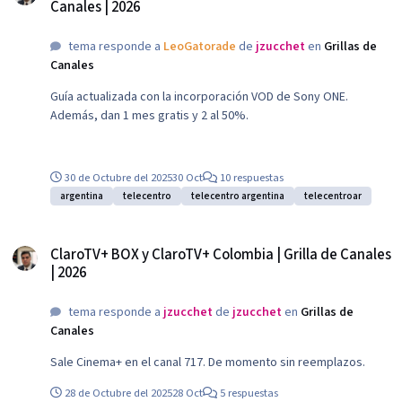
Canales | 2026
tema responde a
LeoGatorade
de
jzucchet
en
Grillas de
Canales
Guía actualizada con la incorporación VOD de Sony ONE.
Además, dan 1 mes gratis y 2 al 50%.
30 de Octubre del 2025
30 Oct
10 respuestas
argentina
telecentro
telecentro argentina
telecentroar
ClaroTV+ BOX y ClaroTV+ Colombia | Grilla de Canales | 2026
ClaroTV+ BOX y ClaroTV+ Colombia | Grilla de Canales
| 2026
tema responde a
jzucchet
de
jzucchet
en
Grillas de
Canales
Sale Cinema+ en el canal 717. De momento sin reemplazos.
28 de Octubre del 2025
28 Oct
5 respuestas