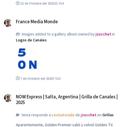
21 de Octubre del 2025
21 Oct
France Media Monde
France Media Monde
Images added to a gallery album owned by
jzucchet
in
Logos de Canales
TV5Monde.png
7 de Octubre del 2025
7 Oct
NOW Express | Salta, Argentina | Grilla de Canales | 2025
NOW Express | Salta, Argentina | Grilla de Canales |
2025
tema responde a
LeoGatorade
de
jzucchet
en
Grillas
Aparentemente, Golden Premier salió y volvió Golden TV.