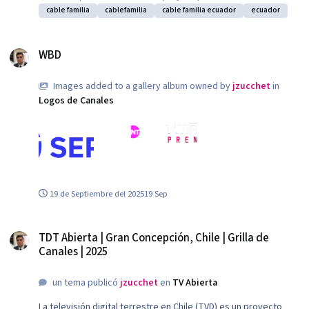
Cuatro MX e ingresa Eurochannel - Canal 63. Sale Studio
cable familia
cablefamilia
cable familia ecuador
ecuador
Universal, e Ingresa Dum Dum Canal 66 Sale Universal TV, e
ingresa Majestad Televisión, canal 65. Ingresa ESPN 5 HD en el
WBD
2.3, y se retira ESPN 4 HD. TV Chile HD es retirado - Canal 4.2.
WBD
Sale Telemundo Internacional HD, e ingresa RCN Novelas HD,
Canal 4.4. Sale Telepacífico, Ingresa TVH
Images added to a gallery album owned by
jzucchet
in
Logos de Canales
TNT Series.png
TNT Novelas White.png
TNTSports.png
TNTSportsCL
19 de Septiembre del 2025
19 Sep
TDT Abierta | Gran Concepción, Chile | Grilla de Canales | 2025
TDT Abierta | Gran Concepción, Chile | Grilla de
Canales | 2025
un tema publicó
jzucchet
en
TV Abierta
La televisión digital terrestre en Chile (TVD) es un proyecto