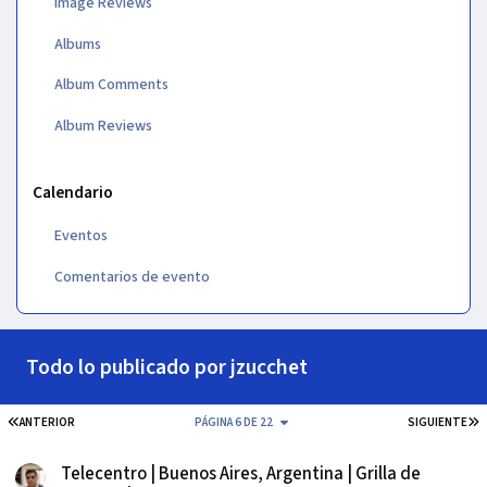
Image Reviews
Albums
Album Comments
Album Reviews
Calendario
Eventos
Comentarios de evento
Todo lo publicado por jzucchet
PRIMERA PÁGINA
Ú
ANTERIOR
PÁGINA 6 DE 22
SIGUIENTE
Telecentro | Buenos Aires, Argentina | Grilla de Canales | 2026
Telecentro | Buenos Aires, Argentina | Grilla de