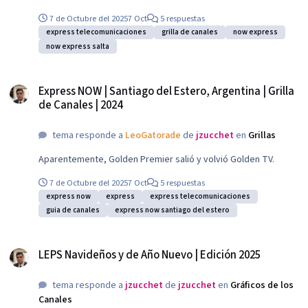
7 de Octubre del 2025
7 Oct
5 respuestas
express telecomunicaciones
grilla de canales
now express
now express salta
Express NOW | Santiago del Estero, Argentina | Grilla de Canales | 2024
Express NOW | Santiago del Estero, Argentina | Grilla
de Canales | 2024
tema responde a
LeoGatorade
de
jzucchet
en
Grillas
Aparentemente, Golden Premier salió y volvió Golden TV.
7 de Octubre del 2025
7 Oct
5 respuestas
express now
express
express telecomunicaciones
guia de canales
express now santiago del estero
LEPS Navideños y de Año Nuevo | Edición 2025
LEPS Navideños y de Año Nuevo | Edición 2025
tema responde a
jzucchet
de
jzucchet
en
Gráficos de los
Canales