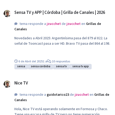
Sports - Canal 1018 - Se traslada de frecuencia, (anterior 1016)
Sensa TV y APP | Córdoba | Grilla de Canales | 2026
ESPN Premium - Canal 1019 - Se traslada de frecuencia,
Sensa TV y APP | Córdoba | Grilla de Canales | 2026
(anterior 1017) TNT Sports Premium - Canal 1020 - Se traslada
de frecuencia, (anterior 1018) HBO 2 - Canal 1053 - Nuevo
tema responde a
jzucchet
de
jzucchet
en
Grillas de
ingreso HBO+ - Canal 1054 - Nuevo ingreso HBO POP - Canal
Canales
1055 - Nuevo ingreso HBO Xtreme - Canal 1056 - Nuevo ingreso
HBO Mundi - Canal 1057 - Nuevo ingreso.
Novedades a Abril 2025: Argentinísima pasa del 879 al 822. La
señal de Tooncast pasa a ser HD. Bravo TV pasa del 864 al 198.
6 de Abril del 2025
1 a
10 respuestas
sensa
sensa cordoba
sensa tv
sensa tv app
Nice TV
Nice TV
tema responde a
guidotarico23
de
jzucchet
en
Grillas de
Canales
Hola, Nice TV está operando solamente en Formosa y Chaco.
Tiene una escasa grilla de TV pero no tiene numeración