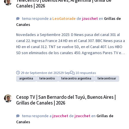
Telecentro | Buenos Aires, Argentina | Grilla de
Canales | 2026
tema responde a
LeoGatorade
de
jzucchet
en
Grillas de
Canales
Novedades a Septiembre 2025: D News pasa del canal 301 al
canal 22. Ingresa France 24 HD en el Canal 307. BBC News pasa a
HD en el canal 312. TNT se vuelve SD, en el Canal 407. Los HBO
SD son eliminados de los canales 450. Agregamos Pares TV en
el Canal 515, que solo se ven en algunos decos.
29 de Septiembre del 2025
29 Sep
10 respuestas
argentina
telecentro
telecentro argentina
telecentroar
Cesop TV | San Bernardo del Tuyú, Buenos Aires | Grillas de Canales | 2026
Cesop TV | San Bernardo del Tuyú, Buenos Aires |
Grillas de Canales | 2026
tema responde a
jzucchet
de
jzucchet
en
Grillas de
Canales