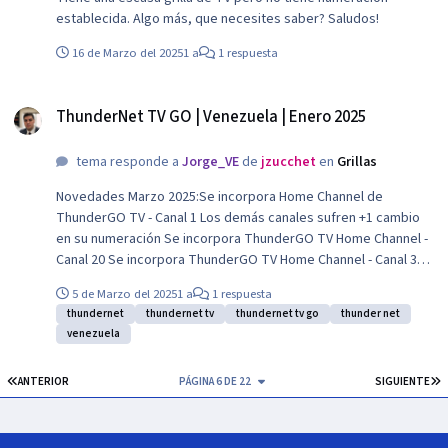
establecida. Algo más, que necesites saber? Saludos!
16 de Marzo del 2025
1 a
1 respuesta
ThunderNet TV GO | Venezuela | Enero 2025
ThunderNet TV GO | Venezuela | Enero 2025
tema responde a
Jorge_VE
de
jzucchet
en
Grillas
Novedades Marzo 2025:Se incorpora Home Channel de
ThunderGO TV - Canal 1 Los demás canales sufren +1 cambio
en su numeración Se incorpora ThunderGO TV Home Channel -
Canal 20 Se incorpora ThunderGO TV Home Channel - Canal 36
Sale Movie Fe de la categoría variedad/mujer/novelas- Se
5 de Marzo del 2025
1 a
1 respuesta
traslada Movie Fe a la categoría Cine & Series Se incorpora
thundernet
thundernet tv
thundernet tv go
thunder net
Cocina Familiar en estás últimas novedades Se incorpora
venezuela
ThunderGO TV Home Channel - Canal 103 ID pasa a la categoría
documentales Se incorpora ThunderGO TV HC - Canal 116 Se
PRIMERA PÁGINA
Ú
ANTERIOR
PÁGINA 6 DE 22
SIGUIENTE
incorpora ThunderGO TV Home Channel - Canal 129 Sale
1BaseBall Ingresan los canales de DSports Se incorpora
ThunderGO TV Home Channel - Canal 144 Se incorpora