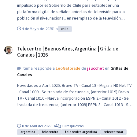
impulsado por el Gobierno de Chile para establecer una
plataforma digital de señales abiertas de televisión para la
población al nivel nacional, en reemplazo de la televisión
analógica la cual emite en las frecuencias VHF y UHF. Gracias a
4 de Mayo del 2025
1 a
chile
Soto por la información.
Telecentro | Buenos Aires, Argentina | Grilla de Canales | 2026
Telecentro | Buenos Aires, Argentina | Grilla de
Canales | 2026
tema responde a
LeoGatorade
de
jzucchet
en
Grillas de
Canales
Novedades a Abril 2025: Bravo TV - Canal 18 - Migra a HD Net TV
- Canal 1009 - Se traslada de frecuencia, (anterior 1019) Bravo
TV - Canal 1010 - Nueva incorporación ESPN 2 - Canal 1012 - Se
traslada de frecuencia, (anterior 1009) ESPN 3 - Canal 1013 - Se
traslada de frecuencia, (anterior 1012) ESPN 4 - Canal 1014 - Se
traslada de frecuencia, (anterior 1010) FOX Sports - Canal 1015 -
Se traslada de frecuencia, (anterior 1013) FOX Sports 2 - Canal
8 de Abril del 2025
1 a
10 respuestas
1016 - Se traslada de frecuencia, (anterior 1014) FOX Sports 3 -
argentina
telecentro
telecentro argentina
telecentroar
Canal 1017 - Se traslada de frecuencia, (anterior 1015) TyC