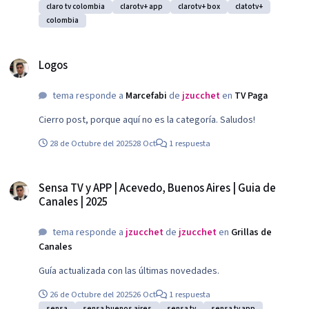
claro tv colombia
clarotv+ app
clarotv+ box
clatotv+
colombia
Logos
Logos
tema responde a
Marcefabi
de
jzucchet
en
TV Paga
Cierro post, porque aquí no es la categoría. Saludos!
28 de Octubre del 2025
28 Oct
1 respuesta
Sensa TV y APP | Acevedo, Buenos Aires | Guia de Canales | 2025
Sensa TV y APP | Acevedo, Buenos Aires | Guia de
Canales | 2025
tema responde a
jzucchet
de
jzucchet
en
Grillas de
Canales
Guía actualizada con las últimas novedades.
26 de Octubre del 2025
26 Oct
1 respuesta
sensa
sensa buenos aires
sensa tv
sensa tv app