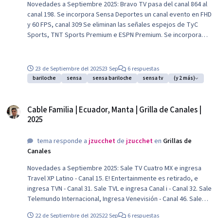
Novedades a Septiembre 2025: Bravo TV pasa del canal 864 al
canal 198. Se incorpora Sensa Deportes un canal evento en FHD
y 60 FPS, canal 309 Se eliminan las señales espejos de TyC
Sports, TNT Sports Premium e ESPN Premium. Se incorpora
Chacra TV HD, canal 821. Se incorpora Argentinisima Satelital
HD, canal 822. Se incorpora El Folklórico TV HD, Canal 849. Se
incorpora UCL TV HD, Canal 877. Ingresa DaySTAR HD, Canal 985.
23 de Septiembre del 2025
23 Sep
6 respuestas
Ingresa Crea TV, Canal 922. Ingresa Futu Rock, Canal 923. Sale
bariloche
sensa
sensa bariloche
sensa tv
(y 2 más)
Eventos 2 HD, canal 1001.
Cable Familia | Ecuador, Manta | Grilla de Canales | 2025
Cable Familia | Ecuador, Manta | Grilla de Canales |
2025
tema responde a
jzucchet
de
jzucchet
en
Grillas de
Canales
Novedades a Septiembre 2025: Sale TV Cuatro MX e ingresa
Travel XP Latino - Canal 15. E! Entertainmente es retirado, e
ingresa TVN - Canal 31. Sale TVL e ingresa Canal i - Canal 32. Sale
Telemundo Internacional, Ingresa Venevisión - Canal 46. Sale
UNO ecuador, e ingresa CGTN en Español - Canal 54. Sale TV
22 de Septiembre del 2025
22 Sep
6 respuestas