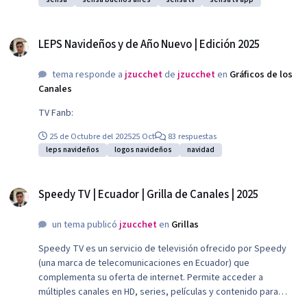
LEPS Navideños y de Año Nuevo | Edición 2025
LEPS Navideños y de Año Nuevo | Edición 2025
tema responde a
jzucchet
de
jzucchet
en
Gráficos de los
Canales
TV Fanb:
25 de Octubre del 2025
25 Oct
83 respuestas
leps navideños
logos navideños
navidad
Speedy TV | Ecuador | Grilla de Canales | 2025
Speedy TV | Ecuador | Grilla de Canales | 2025
un tema publicó
jzucchet
en
Grillas
Speedy TV es un servicio de televisión ofrecido por Speedy
(una marca de telecomunicaciones en Ecuador) que
complementa su oferta de internet. Permite acceder a
múltiples canales en HD, series, películas y contenido para
distintos dispositivos.