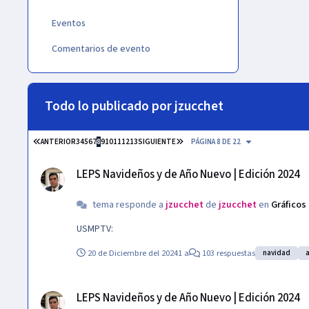
Eventos
Comentarios de evento
Todo lo publicado por jzucchet
PRIMERA PÁGINA
ÚLTIMA PÁGINA
ANTERIOR
3
4
5
6
7
8
9
10
11
12
13
SIGUIENTE
PÁGINA 8 DE 22
LEPS Navideños y de Año Nuevo | Edición 2024
LEPS Navideños y de Año Nuevo | Edición 2024
tema responde a
jzucchet
de
jzucchet
en
Gráficos
USMPTV:
20 de Diciembre del 2024
1 a
103 respuestas
navidad
LEPS Navideños y de Año Nuevo | Edición 2024
LEPS Navideños y de Año Nuevo | Edición 2024