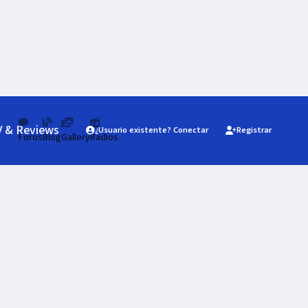
V & Reviews
¿Usuario existente? Conectar
Registrar
Foros
Blog
Gallery
Radios