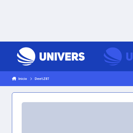
Skip to content
Inicio
DeetZ87