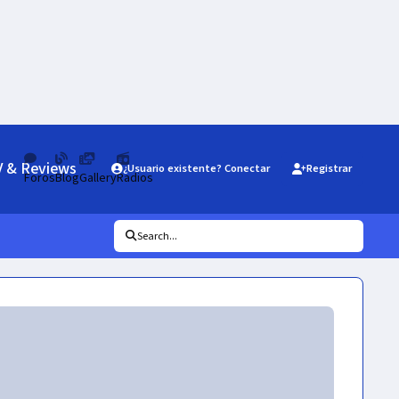
V & Reviews
¿Usuario existente? Conectar
Registrar
Foros
Blog
Gallery
Radios
Search...