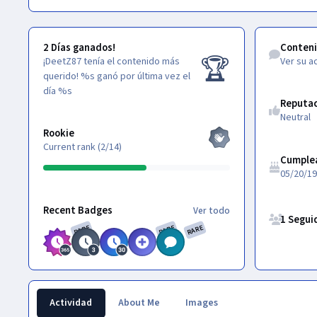
2 Días ganados!
Ver su activid
2 Días ganados!
Conten
🏆
¡DeetZ87 tenía el contenido más
Ver su a
querido!
%s ganó por última vez el
día %s
Reputa
Neutral
Ver todo
Rookie
Current rank (2/14)
Cumple
05/20/1
Ver todo
Ver todos los
Recent Badges
Ver todo
1 Segui
RARE
RARE
RARE
Actividad
About Me
Images