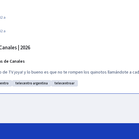
4
2 a
4
2 a
 Canales | 2026
as de Canales
cio de TV joya! y lo bueno es que no te rompen los quinotos llamándote a ca
centro
telecentro argentina
telecentroar