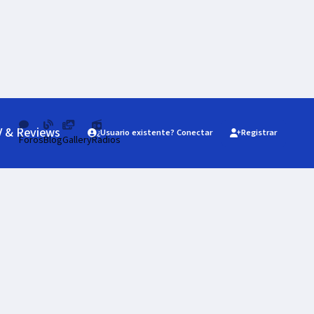
V & Reviews
¿Usuario existente? Conectar
Registrar
Foros
Blog
Gallery
Radios