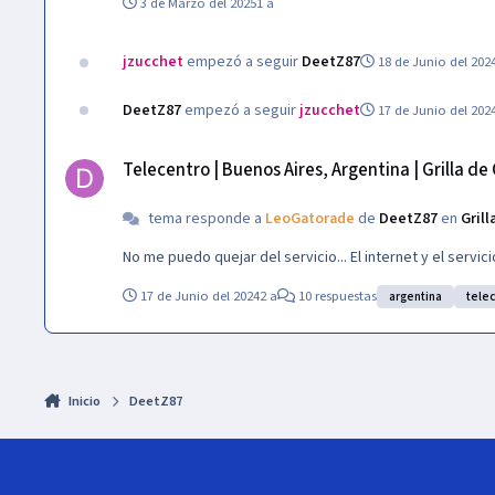
3 de Marzo del 2025
1 a
jzucchet
empezó a seguir
DeetZ87
18 de Junio del 202
DeetZ87
empezó a seguir
jzucchet
17 de Junio del 202
Telecentro | Buenos Aires, Argentina | Grilla de Canales | 2026
Telecentro | Buenos Aires, Argentina | Grilla de
tema responde a
LeoGatorade
de
DeetZ87
en
Grill
No me puedo quejar del servicio... El internet y el servi
17 de Junio del 2024
2 a
10 respuestas
argentina
tele
Inicio
DeetZ87