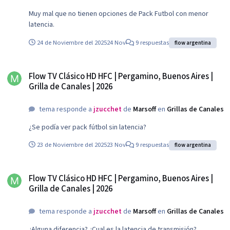
Muy mal que no tienen opciones de Pack Futbol con menor
latencia.
24 de Noviembre del 2025
24 Nov
9 respuestas
flow argentina
Flow TV Clásico HD HFC | Pergamino, Buenos Aires | Grilla de Canales | 2026
Flow TV Clásico HD HFC | Pergamino, Buenos Aires |
Grilla de Canales | 2026
tema responde a
jzucchet
de
Marsoff
en
Grillas de Canales
¿Se podía ver pack fútbol sin latencia?
23 de Noviembre del 2025
23 Nov
9 respuestas
flow argentina
Flow TV Clásico HD HFC | Pergamino, Buenos Aires | Grilla de Canales | 2026
Flow TV Clásico HD HFC | Pergamino, Buenos Aires |
Grilla de Canales | 2026
tema responde a
jzucchet
de
Marsoff
en
Grillas de Canales
¿Alguna diferencia? ¿Cual es la latencia de transmisión?