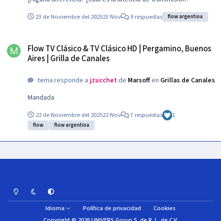
23 de Noviembre del 2025
23 Nov
9 respuestas
flow argentina
Flow TV Clásico & TV Clásico HD | Pergamino, Buenos Aires | Grilla de Canal
Flow TV Clásico & TV Clásico HD | Pergamino, Buenos
Aires | Grilla de Canales
tema responde a
jzucchet
de
Marsoff
en
Grillas de Canales
Mandada
22 de Noviembre del 2025
22 Nov
7 respuestas
1
flow
flow argentina
Light Mode
Dark Mode
System Preference
Idioma
Política de privacidad
Cookies
Copyright © 2026 UNIVERS Group S. de R. L. de C.V.