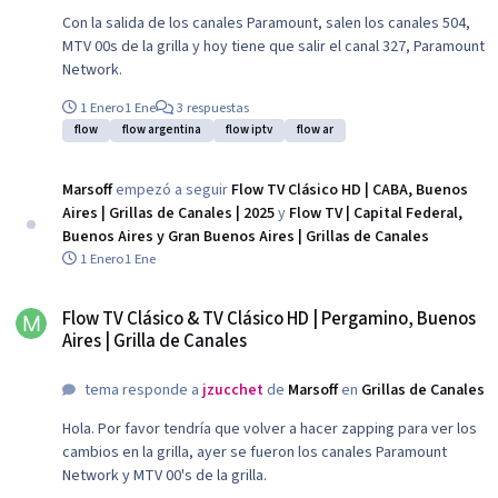
Con la salida de los canales Paramount, salen los canales 504,
MTV 00s de la grilla y hoy tiene que salir el canal 327, Paramount
Network.
1 Enero
1 Ene
3 respuestas
flow
flow argentina
flow iptv
flow ar
Marsoff
empezó a seguir
Flow TV Clásico HD | CABA, Buenos
Aires | Grillas de Canales | 2025
y
Flow TV | Capital Federal,
Buenos Aires y Gran Buenos Aires | Grillas de Canales
1 Enero
1 Ene
Flow TV Clásico & TV Clásico HD | Pergamino, Buenos Aires | Grilla de Canal
Flow TV Clásico & TV Clásico HD | Pergamino, Buenos
Aires | Grilla de Canales
tema responde a
jzucchet
de
Marsoff
en
Grillas de Canales
Hola. Por favor tendría que volver a hacer zapping para ver los
cambios en la grilla, ayer se fueron los canales Paramount
Network y MTV 00's de la grilla.