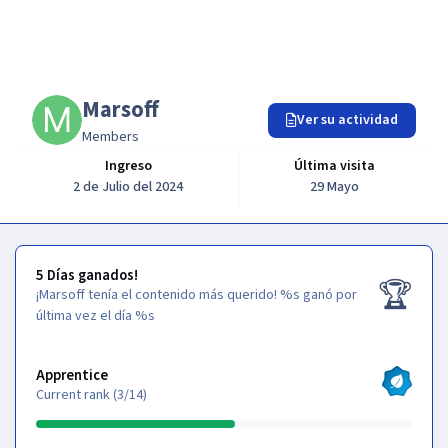
Marsoff
Ver su actividad
Members
Ingreso
Última visita
2 de Julio del 2024
29 Mayo
5 Días ganados!
5 Días ganados!
🏆
¡Marsoff tenía el contenido más querido!
%s ganó por
última vez el día %s
Ver todo
Apprentice
Current rank (3/14)