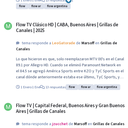
1 Enero
1 Ene
13 respuestas
1
flow
flow ar
flow argentina
Flow TV Clásico HD | CABA, Buenos Aires | Grillas de Canales | 2025
Flow TV Clásico HD | CABA, Buenos Aires | Grillas de
Canales | 2025
tema responde a
LeoGatorade
de
Marsoff
en
Grillas de
Canales
Lo que hicieron es que, solo reemplazaron MTV 00's en el Canal
89.1 por Allegro HD. Cuando se eliminó Paramount Network en
el 84.5 se agregó América Sports entre KZO y TyC Sports en el
canal dónde anteriormente estaba ese último, TyC Sports, y
se corrió toda la grilla hasta el canal Cinemax que ahora está en
1 Enero
1 Ene
13 respuestas
flow
flow ar
flow argentina
el 84.5 en lugar del 84.4
Flow TV | Capital Federal, Buenos Aires y Gran Buenos Aires | Grillas de Can
Flow TV | Capital Federal, Buenos Aires y Gran Buenos
Aires | Grillas de Canales
tema responde a
jzucchet
de
Marsoff
en
Grillas de Canales