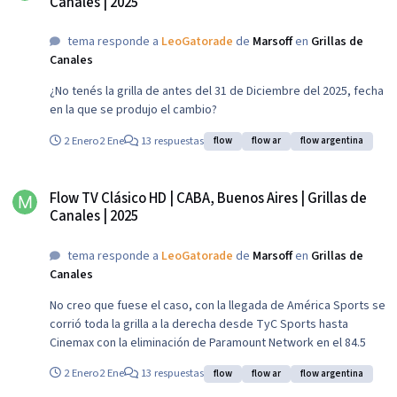
Canales | 2025
tema responde a
LeoGatorade
de
Marsoff
en
Grillas de
Canales
¿No tenés la grilla de antes del 31 de Diciembre del 2025, fecha
en la que se produjo el cambio?
2 Enero
2 Ene
13 respuestas
flow
flow ar
flow argentina
Flow TV Clásico HD | CABA, Buenos Aires | Grillas de Canales | 2025
Flow TV Clásico HD | CABA, Buenos Aires | Grillas de
Canales | 2025
tema responde a
LeoGatorade
de
Marsoff
en
Grillas de
Canales
No creo que fuese el caso, con la llegada de América Sports se
corrió toda la grilla a la derecha desde TyC Sports hasta
Cinemax con la eliminación de Paramount Network en el 84.5
2 Enero
2 Ene
13 respuestas
flow
flow ar
flow argentina