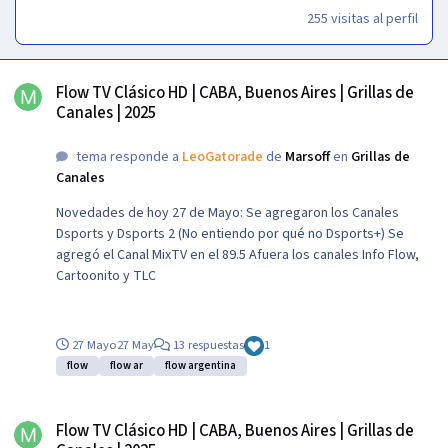
255 visitas al perfil
Flow TV Clásico HD | CABA, Buenos Aires | Grillas de Canales | 2025
Flow TV Clásico HD | CABA, Buenos Aires | Grillas de
Canales | 2025
tema responde a
LeoGatorade
de
Marsoff
en
Grillas de
Canales
Novedades de hoy 27 de Mayo: Se agregaron los Canales
Dsports y Dsports 2 (No entiendo por qué no Dsports+) Se
agregó el Canal MixTV en el 89.5 Afuera los canales Info Flow,
Cartoonito y TLC
27 Mayo
27 May
13 respuestas
1
flow
flow ar
flow argentina
Flow TV Clásico HD | CABA, Buenos Aires | Grillas de Canales | 2025
Flow TV Clásico HD | CABA, Buenos Aires | Grillas de