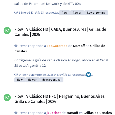
salida de Paramount Network y de MTV 00's
1 Enero
1 Ene
13 respuestas
flow
flow ar
flow argentina
Flow TV Clásico HD | CABA, Buenos Aires | Grillas de Canales | 2025
Flow TV Clásico HD | CABA, Buenos Aires | Grillas de
Canales | 2025
tema responde a
LeoGatorade
de
Marsoff
en
Grillas de
Canales
Corrígeme la guía de cable clásico Análogo, ahora en el Canal
58 está Argentina 12
24 de Noviembre del 2025
24 Nov
13 respuestas
1
flow
flow ar
flow argentina
Flow TV Clásico HD HFC | Pergamino, Buenos Aires | Grilla de Canales | 2026
Flow TV Clásico HD HFC | Pergamino, Buenos Aires |
Grilla de Canales | 2026
tema responde a
jzucchet
de
Marsoff
en
Grillas de Canales