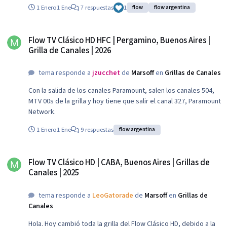
1 Enero
1 Ene
7 respuestas
1
flow
flow argentina
Flow TV Clásico HD HFC | Pergamino, Buenos Aires | Grilla de Canales | 2026
Flow TV Clásico HD HFC | Pergamino, Buenos Aires |
Grilla de Canales | 2026
tema responde a
jzucchet
de
Marsoff
en
Grillas de Canales
Con la salida de los canales Paramount, salen los canales 504,
MTV 00s de la grilla y hoy tiene que salir el canal 327, Paramount
Network.
1 Enero
1 Ene
9 respuestas
flow argentina
Flow TV Clásico HD | CABA, Buenos Aires | Grillas de Canales | 2025
Flow TV Clásico HD | CABA, Buenos Aires | Grillas de
Canales | 2025
tema responde a
LeoGatorade
de
Marsoff
en
Grillas de
Canales
Hola. Hoy cambió toda la grilla del Flow Clásico HD, debido a la