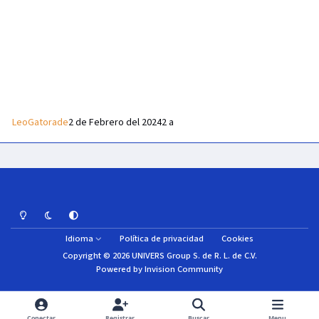
LeoGatorade
2 de Febrero del 2024
2 a
Light Mode
Dark Mode
System Preference
Idioma
Política de privacidad
Cookies
Copyright © 2026 UNIVERS Group S. de R. L. de C.V.
Powered by
Invision Community
Conectar
Registrar
Buscar
Menu