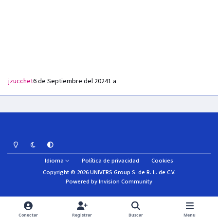
jzucchet
6 de Septiembre del 2024
1 a
Light Mode
Dark Mode
System Preference
Idioma
Política de privacidad
Cookies
Copyright © 2026 UNIVERS Group S. de R. L. de C.V.
Powered by
Invision Community
Conectar
Registrar
Buscar
Menu