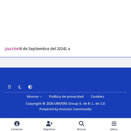
jzucchet
6 de Septiembre del 2024
1 a
Light Mode
Dark Mode
System Preference
Idioma
Política de privacidad
Cookies
Copyright © 2026 UNIVERS Group S. de R. L. de C.V.
Powered by
Invision Community
Conectar
Registrar
Buscar
Menu