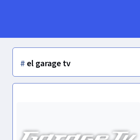
#
el garage tv
GarageTV.png