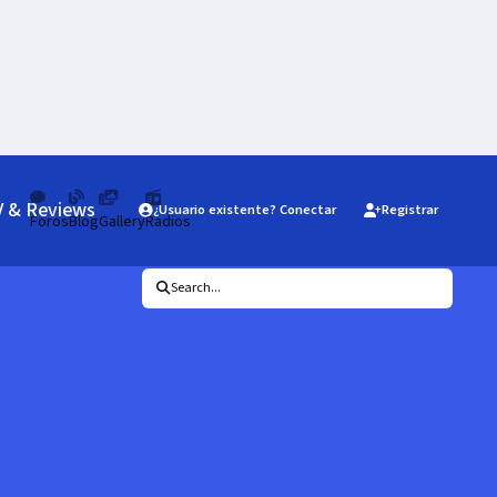
V & Reviews
¿Usuario existente? Conectar
Registrar
Foros
Blog
Gallery
Radios
Search...