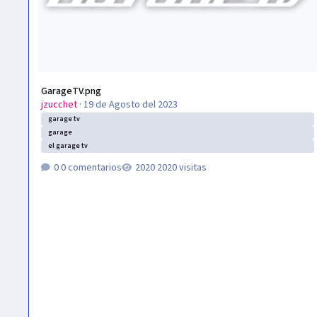
GarageTV.png
jzucchet
·
19 de Agosto del 2023
garage tv
garage
el garage tv
0 comentarios
2020 visitas