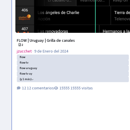
FLOW | Uruguay | Grilla de canales
2
jzucchet
·
9 de Enero del 2024
flow
flow tv
flow uruguay
flow tv uy
(y 1 más)
12 comentarios
15555 visitas