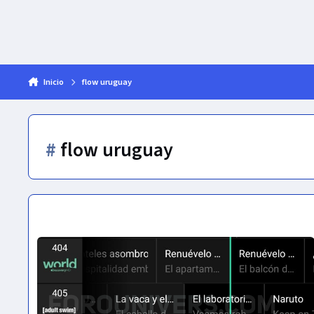
Inicio
flow uruguay
#
flow uruguay
FLOW | Uruguay | Grilla de canales