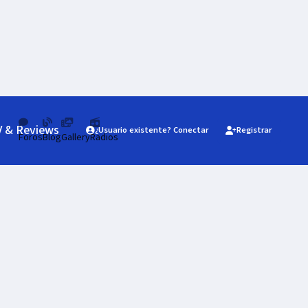
V & Reviews
¿Usuario existente? Conectar
Registrar
Foros
Blog
Gallery
Radios