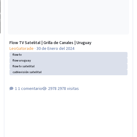
Flow TV Satelital | Grilla de Canales | Uruguay
LeoGatorade
·
30 de Enero del 2024
flow tv
flow uruguay
flow tv satelital
cablevisión satelital
1 comentario
2978 visitas