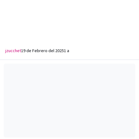
jzucchet
19 de Febrero del 2025
1 a
Flow TV | Esperanza, Santa Fe, Argentina | Grilla de canales | 2024