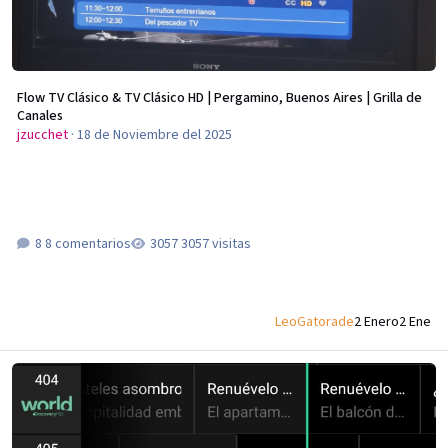
Flow TV Clásico & TV Clásico HD | Pergamino, Buenos Aires | Grilla de
Canales
jzucchet
·
18 de Noviembre del 2025
8 comentarios
3057 visitas
LeoGatorade
2 Enero
2 Ene
FLOW | Uruguay | Grilla de canales