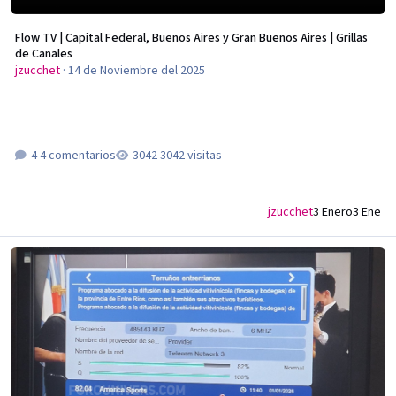
Flow TV | Capital Federal, Buenos Aires y Gran Buenos Aires | Grillas
de Canales
jzucchet
·
14 de Noviembre del 2025
4 comentarios
3042 visitas
jzucchet
3 Enero
3 Ene
Flow TV Clásico & TV Clásico HD | Pergamino, Buenos Aires | Grilla de Canal