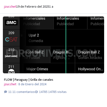
jzucchet
19 de Febrero del 2025
1 a
FLOW | Paraguay | Grilla de canales
FLOW | Paraguay | Grilla de canales
jzucchet
·
8 de Enero del 2024
11 comentarios
14785 visitas