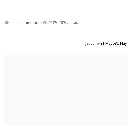
14 comentarios
4679 visitas
jzucchet
31 Mayo
31 May
Flow TV | El Valle, Neuquén, Argentina | Grilla de Canales | 2025