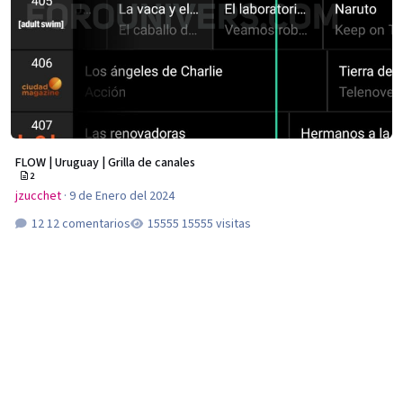
FLOW | Uruguay | Grilla de canales
2
jzucchet
·
9 de Enero del 2024
12 comentarios
15555 visitas