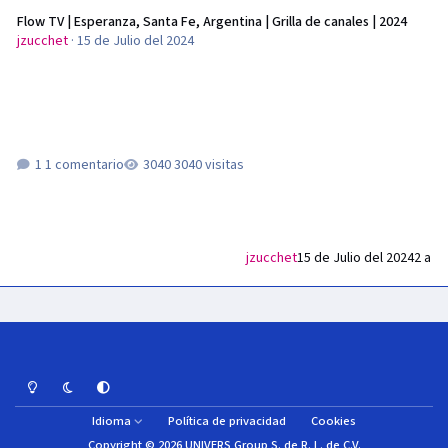
Flow TV | Esperanza, Santa Fe, Argentina | Grilla de canales | 2024
jzucchet
·
15 de Julio del 2024
1 comentario
3040 visitas
jzucchet
15 de Julio del 2024
2 a
Light Mode
Dark Mode
System Preference
Idioma
Política de privacidad
Cookies
Copyright © 2026 UNIVERS Group S. de R. L. de C.V.