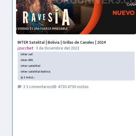
INTER Satelital | Bolivia | Grillas de Canales | 2024
jzucchet
·
3 de Diciembre del 2023
inter sat
inter dth
inter satelital
inter satelital bolivia
(y 1 más)
3 comentarios
4730 visitas