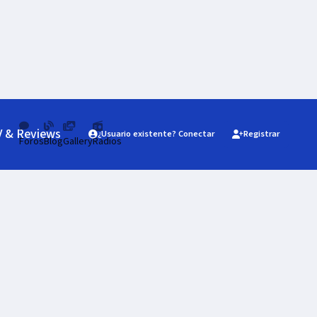
V & Reviews
¿Usuario existente? Conectar
Registrar
Foros
Blog
Gallery
Radios