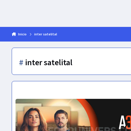
Inicio
inter satelital
#
inter satelital
INTER Satelital | Bolivia | Grillas de Canales | 2024