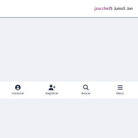
jzucchet
5 Junio
5 Jun
Conectar
Registrar
Buscar
Menu
Light Mode
Dark Mode
System Preference