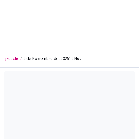
jzucchet
12 de Noviembre del 2025
12 Nov
Canal 4 Pergamino | Grilla de Canales | 2023