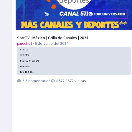
StarTV | México | Grilla de Canales | 2024
jzucchet
·
6 de Junio del 2024
startv
star tv
startv mexico
mexico
(y 3 más)
5 comentarios
8672 visitas