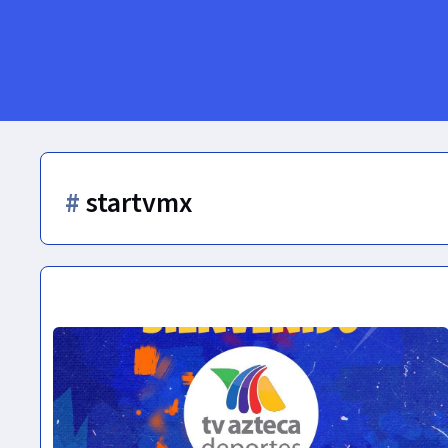
#
startvmx
StarTV | México | Grilla de Canales | 2024