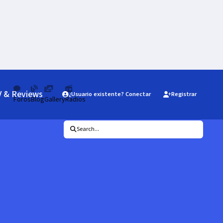
V & Reviews
¿Usuario existente? Conectar
Registrar
Foros
Blog
Gallery
Radios
Search...