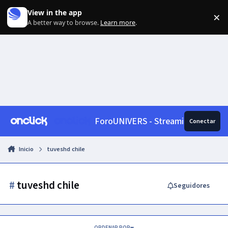
Skip to content
View in the app
×
Di
A better way to browse.
Learn more
.
ForoUNIVERS - Streaming, News, 
Conectar
Inicio
tuveshd chile
#
tuveshd chile
Seguidores
ORDENAR POR