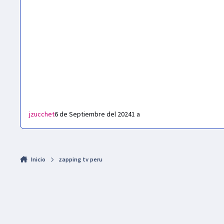
jzucchet
6 de Septiembre del 2024
1 a
Inicio
zapping tv peru