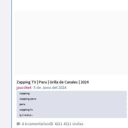
Zapping TV | Peru | Grilla de Canales | 2024
Zapping TV | Peru | Grilla de Canales | 2024
jzucchet
·
5 de Junio del 2024
zapping
zapping peru
peru
zapping tv
(y 1 más)
4 comentarios
4211 visitas