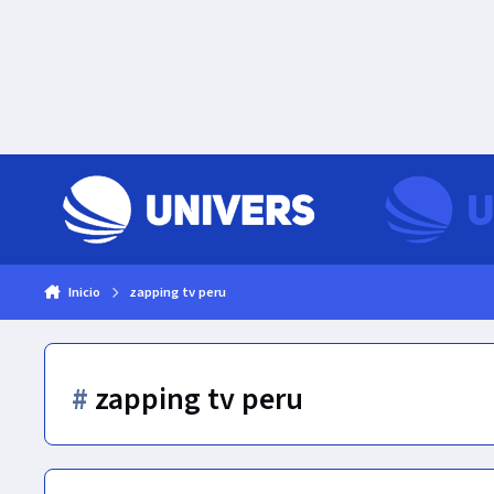
Skip to content
Inicio
zapping tv peru
#
zapping tv peru