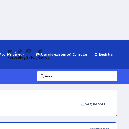
V & Reviews
¿Usuario existente? Conectar
Registrar
Foros
Blog
Gallery
Radios
Search...
Seguidores