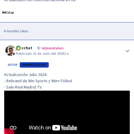
Citar
4 months later...
Author stats
jzucchet
Administrators
Publicado
21 de Julio del 2024
2 a
AUTOR
ADMINISTRATORS
Actualización Julio 2024:
- Rebrand de Win Sports y Win+ Fútbol
- Sale Real Madrid TV.