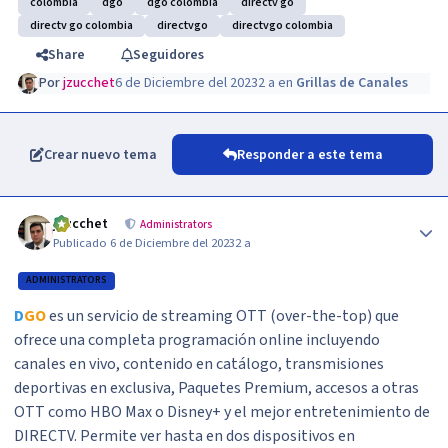
colombia
dgo
dgo colombia
directv go
directv go colombia
directvgo
directvgo colombia
Share
Seguidores
Por
jzucchet
6 de Diciembre del 2023
2 a
en
Grillas de Canales
Crear nuevo tema
Responder a este tema
Author stats
jzucchet
Administrators
Publicado
6 de Diciembre del 2023
2 a
ADMINISTRATORS
D
GO
es un servicio de streaming OTT (over-the-top) que
ofrece una completa programación online incluyendo
canales en vivo, contenido en catálogo, transmisiones
deportivas en exclusiva, Paquetes Premium, accesos a otras
OTT como HBO Max o Disney+ y el mejor entretenimiento de
DIRECTV. Permite ver hasta en dos dispositivos en