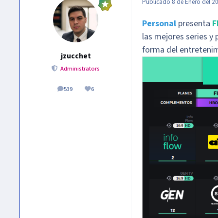
Publicado
8 de Enero del 2
Personal
presenta
F
las mejores series y 
forma del entretenim
jzucchet
Administrators
539
6
publicaciones
Reputación