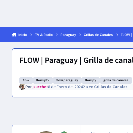
Inicio
TV & Radio
Paraguay
Grillas de Canales
FLOW | 
FLOW | Paraguay | Grilla de cana
flow
flow iptv
flow paraguay
flow py
grilla de canales
Por
jzucchet
8 de Enero del 2024
2 a
en
Grillas de Canales