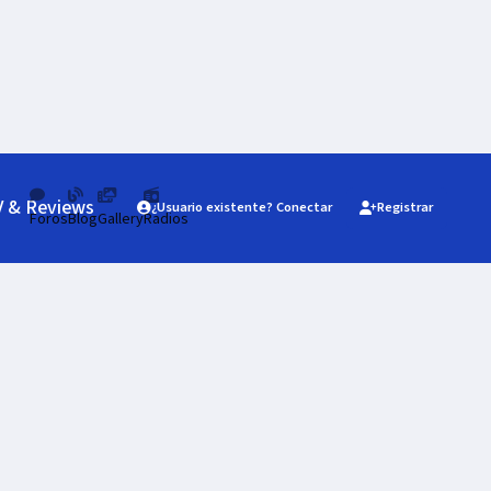
V & Reviews
¿Usuario existente? Conectar
Registrar
Foros
Blog
Gallery
Radios