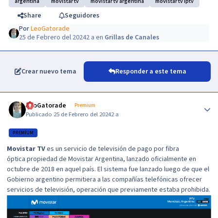
argentina
movistar tv
movistar tv argentina
movistar tv iptv
Share
Seguidores
Por
LeoGatorade
25 de Febrero del 2024
2 a
en
Grillas de Canales
Crear nuevo tema
Responder a este tema
Author stats
LeoGatorade
Premium
Publicado
25 de Febrero del 2024
2 a
PREMIUM
Movistar TV
es un servicio de televisión de pago por fibra
óptica propiedad de Movistar Argentina, lanzado oficialmente en
octubre de 2018 en aquel país. El sistema fue lanzado luego de que el
Gobierno argentino permitiera a las compañías telefónicas ofrecer
servicios de televisión, operación que previamente estaba prohibida.