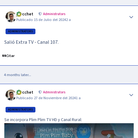
Author stats
jzucchet
Administrators
Publicado
15 de Julio del 2024
2 a
ADMINISTRATORS
Salió Extra TV - Canal 107.
Citar
4 months later...
Author stats
jzucchet
Administrators
Publicado
27 de Noviembre del 2024
1 a
ADMINISTRATORS
Se incorpora Plim Plim TV HD y Canal Rural: