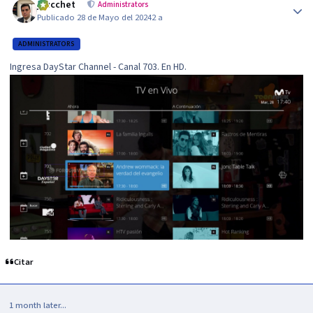
jzucchet
Administrators
Publicado
28 de Mayo del 2024
2 a
ADMINISTRATORS
Ingresa DayStar Channel - Canal 703. En HD.
Citar
1 month later...