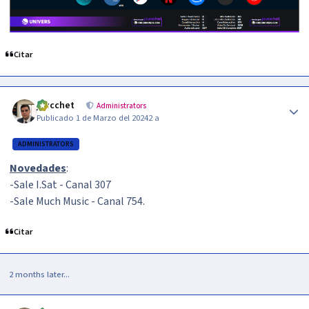
Citar
Author stats
jzucchet
Administrators
Publicado
1 de Marzo del 2024
2 a
ADMINISTRATORS
Novedades
:
-Sale I.Sat - Canal 307
-Sale Much Music - Canal 754.
Citar
2 months later...
Author stats