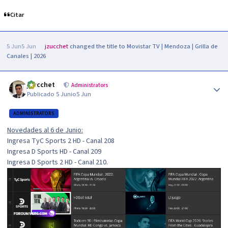
Citar
5 Jun
5 Jun
jzucchet
changed the title to
Movistar TV | Mendoza | Grilla de
Canales | 2026
Author stats
jzucchet
Administrators
Publicado
5 Junio
5 Jun
ADMINISTRATORS
Novedades al 6 de Junio:
Ingresa TyC Sports 2 HD - Canal 208
Ingresa D Sports HD - Canal 209
Ingresa D Sports 2 HD - Canal 210.