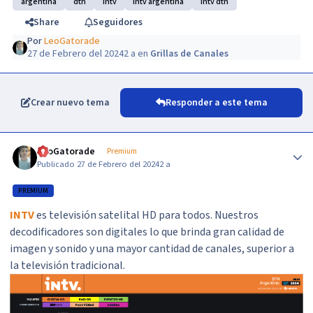
argentina
dth
intv
intv argentina
intv dth
Share
Seguidores
Por
LeoGatorade
27 de Febrero del 2024
2 a
en
Grillas de Canales
Crear nuevo tema
Responder a este tema
Author stats
LeoGatorade
Premium
Publicado
27 de Febrero del 2024
2 a
PREMIUM
INTV
es televisión satelital HD para todos. Nuestros
decodificadores son digitales lo que brinda gran calidad de
imagen y sonido y una mayor cantidad de canales, superior a
la televisión tradicional.