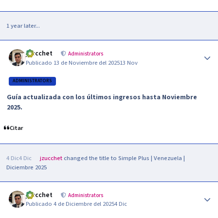
1 year later...
Author stats
jzucchet
Administrators
Publicado
13 de Noviembre del 2025
13 Nov
ADMINISTRATORS
Guía actualizada con los últimos ingresos hasta Noviembre
2025.
Citar
4 Dic
4 Dic
jzucchet
changed the title to
Simple Plus | Venezuela |
Diciembre 2025
Author stats
jzucchet
Administrators
Publicado
4 de Diciembre del 2025
4 Dic