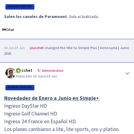
ADMINISTRATORS
Salen los canales de Paramount
. Guía actualizada.
Citar
14 Jun
14 Jun
jzucchet
changed the title to
Simple Plus | Venezuela | Junio
2026
Author stats
jzucchet
Administrators
Publicado
14 Junio
14 Jun
ADMINISTRATORS
Novedades de Enero a Junio en Simple+
:
Ingreso DayStar HD
Ingreso Golf Channel HD
Ingreso 24 France en Español HD.
Los planes cambiaron a lite, lite sports, oro y platino.