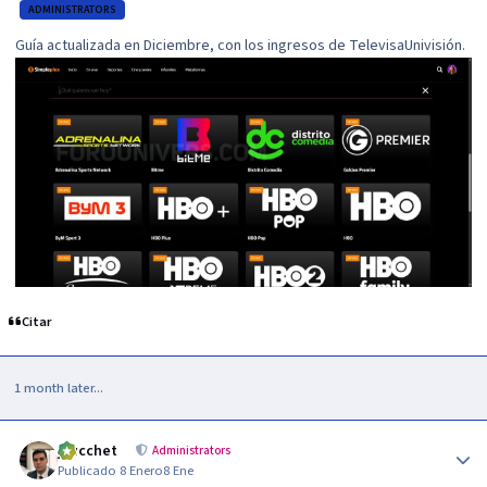
ADMINISTRATORS
Guía actualizada en Diciembre, con los ingresos de TelevisaUnivisión.
Citar
1 month later...
Author stats
jzucchet
Administrators
Publicado
8 Enero
8 Ene