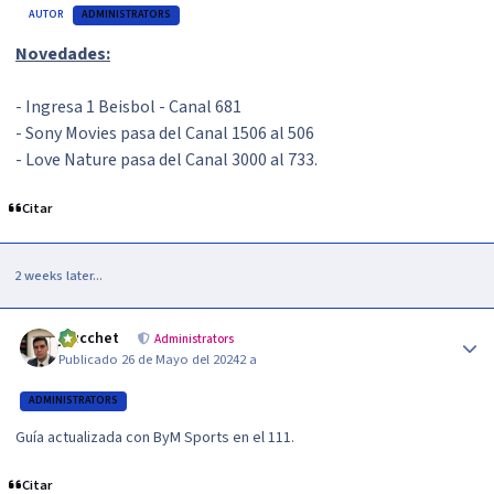
AUTOR
ADMINISTRATORS
Novedades:
- Ingresa 1 Beisbol - Canal 681
- Sony Movies pasa del Canal 1506 al 506
- Love Nature pasa del Canal 3000 al 733.
Citar
2 weeks later...
Author stats
jzucchet
Administrators
Publicado
26 de Mayo del 2024
2 a
ADMINISTRATORS
Guía actualizada con ByM Sports en el 111.
Citar