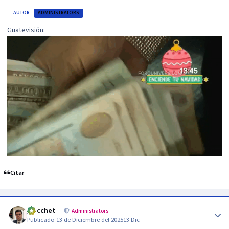
AUTOR
ADMINISTRATORS
Guatevisión:
Citar
Author stats
jzucchet
Administrators
Publicado
13 de Diciembre del 2025
13 Dic