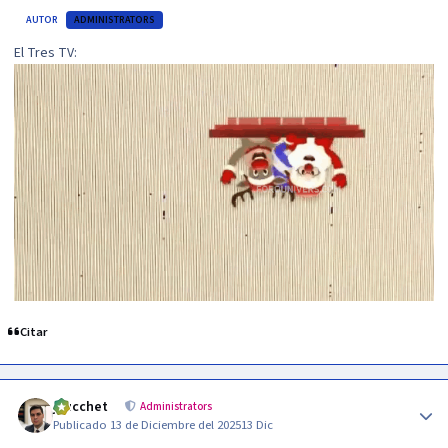
AUTOR
ADMINISTRATORS
El Tres TV:
Citar
Author stats
jzucchet
Administrators
Publicado
13 de Diciembre del 2025
13 Dic