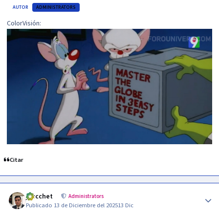
AUTOR
ADMINISTRATORS
ColorVisión:
Citar
Author stats
jzucchet
Administrators
Publicado
13 de Diciembre del 2025
13 Dic