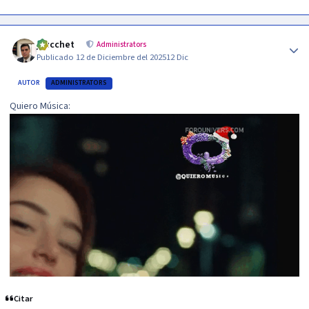
Author stats
jzucchet
Administrators
Publicado
12 de Diciembre del 2025
12 Dic
AUTOR
ADMINISTRATORS
Quiero Música:
Citar