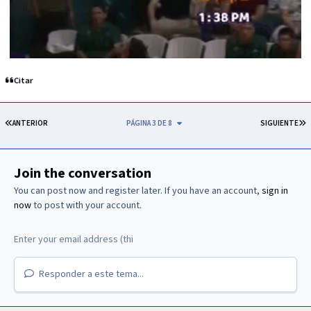
Citar
PRIMERA PÁGINA
Ú
ANTERIOR
PÁGINA 3 DE 8
SIGUIENTE
Join the conversation
You can post now and register later. If you have an account,
sign in
now
to post with your account.
Responder a este tema...