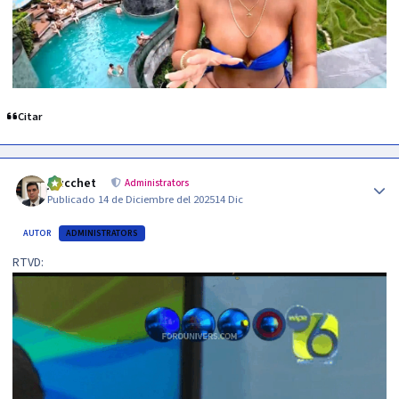
Citar
Author stats
jzucchet
Administrators
Publicado
14 de Diciembre del 2025
14 Dic
AUTOR
ADMINISTRATORS
RTVD: