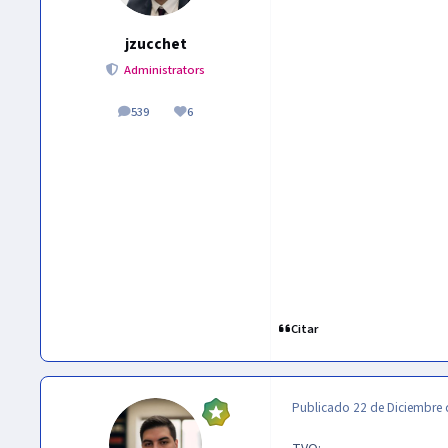
jzucchet
Administrators
539
6
publicaciones
Reputación
Citar
Publicado
22 de Diciembre 