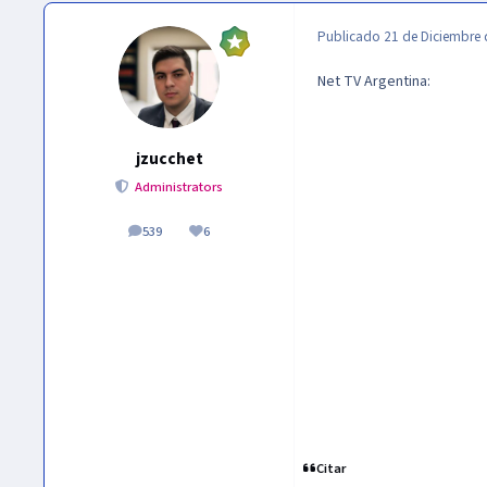
Publicado
21 de Diciembre 
Net TV Argentina:
jzucchet
Administrators
539
6
publicaciones
Reputación
Citar