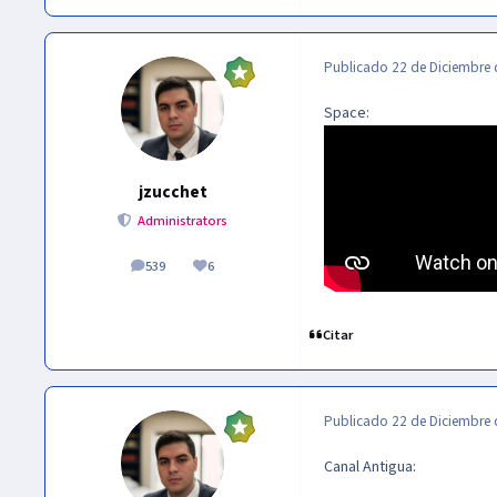
Publicado
22 de Diciembre 
Space:
jzucchet
Administrators
539
6
publicaciones
Reputación
Citar
Publicado
22 de Diciembre 
Canal Antigua: