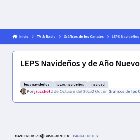
Inicio
TV & Radio
Gráficos de los Canales
LEPS Navideños 
LEPS Navideños y de Año Nuevo 
leps navideños
logos navideños
navidad
Por
jzucchet
2 de Octubre del 2025
2 Oct
en
Gráficos de los 
PRIMERA PÁGINA
ÚLTIMA PÁGINA
ANTERIOR
1
2
3
4
5
6
7
8
SIGUIENTE
PÁGINA 5 DE 8