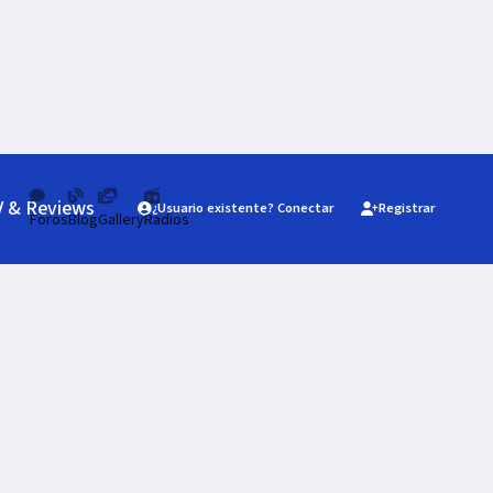
V & Reviews
¿Usuario existente? Conectar
Registrar
Foros
Blog
Gallery
Radios