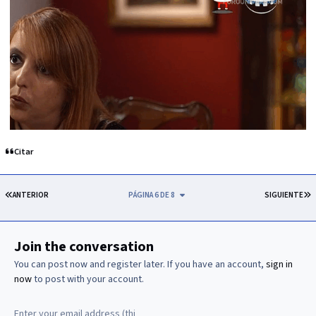
Citar
PRIMERA PÁGINA
Ú
ANTERIOR
PÁGINA 6 DE 8
SIGUIENTE
Join the conversation
You can post now and register later. If you have an account,
sign in
now
to post with your account.