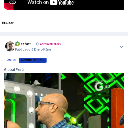
Citar
Author stats
jzucchet
Administrators
Publicado
6 Enero
6 Ene
AUTOR
ADMINISTRATORS
Global Perú: