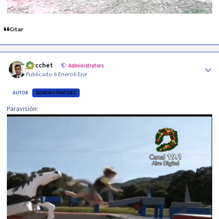
Citar
Author stats
jzucchet
Administrators
Publicado
6 Enero
6 Ene
AUTOR
ADMINISTRATORS
Paravisión: