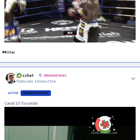
Citar
Author stats
jzucchet
Administrators
Publicado
2 Enero
2 Ene
AUTOR
ADMINISTRATORS
Canal 10 Tucumán: