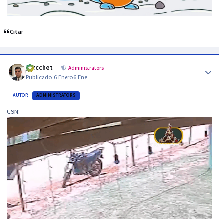
Citar
Author stats
jzucchet
Administrators
Publicado
6 Enero
6 Ene
AUTOR
ADMINISTRATORS
C9N: