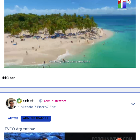
Citar
Author stats
jzucchet
Administrators
Publicado
7 Enero
7 Ene
AUTOR
ADMINISTRATORS
TVCO Argentina: