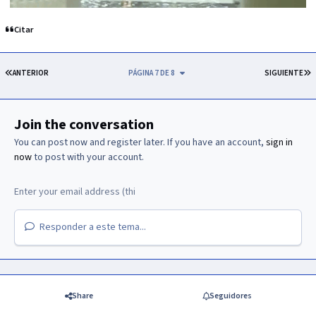
Citar
PRIMERA PÁGINA
Ú
ANTERIOR
PÁGINA 7 DE 8
SIGUIENTE
Join the conversation
You can post now and register later. If you have an account,
sign in
now
to post with your account.
Responder a este tema...
Share
Seguidores