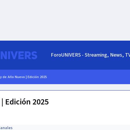
ForoUNIVERS - Streaming, News, T
y de Año Nuevo | Edición 2025
| Edición 2025
Canales