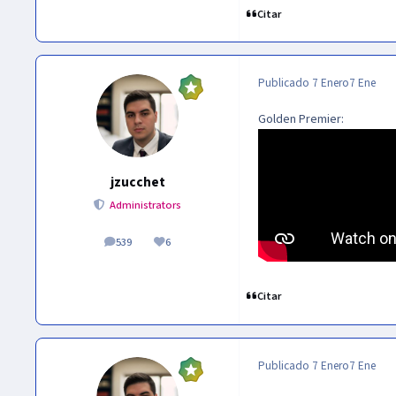
Citar
Publicado
7 Enero
7 Ene
Golden Premier:
jzucchet
Administrators
539
6
publicaciones
Reputación
Citar
Publicado
7 Enero
7 Ene