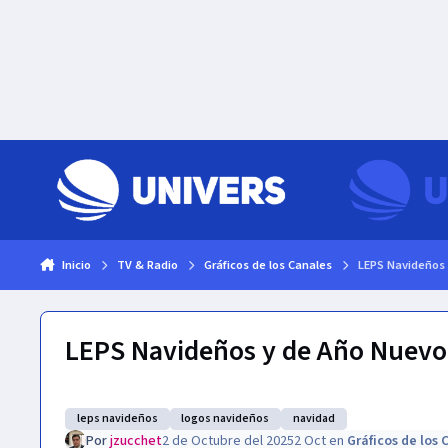
Skip to content
Inicio
TV & Radio
Gráficos de los Canales
LEPS Navideños 
LEPS Navideños y de Año Nuevo 
leps navideños
logos navideños
navidad
Por
jzucchet
2 de Octubre del 2025
2 Oct
en
Gráficos de los 