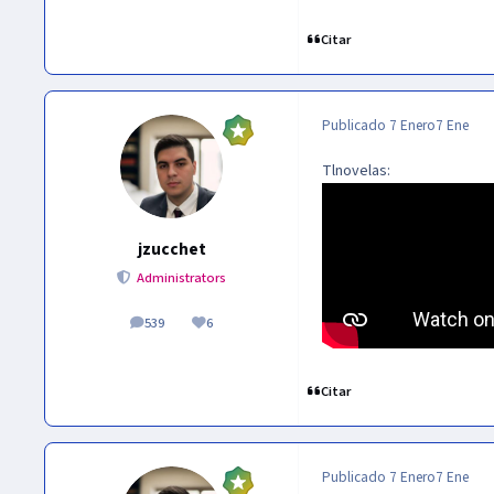
Citar
Publicado
7 Enero
7 Ene
Tlnovelas:
jzucchet
Administrators
539
6
publicaciones
Reputación
Citar
Publicado
7 Enero
7 Ene