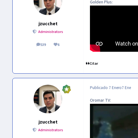
Golden Plus:
jzucchet
Administrators
539
6
publicaciones
Reputación
Citar
Publicado
7 Enero
7 Ene
Oromar TV:
jzucchet
Administrators