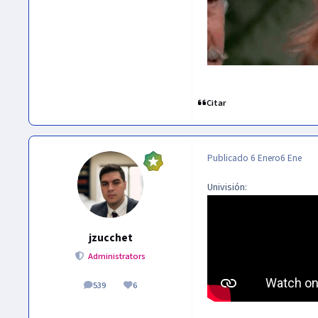
Citar
Publicado
6 Enero
6 Ene
Univisión:
jzucchet
Administrators
539
6
publicaciones
Reputación