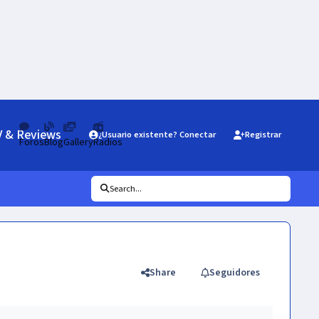
V & Reviews
¿Usuario existente? Conectar
Registrar
Foros
Blog
Gallery
Radios
Search...
Share
Seguidores