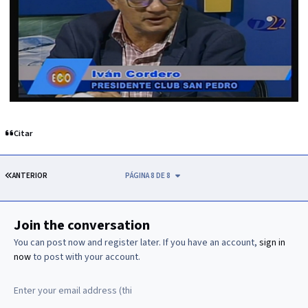
Citar
PRIMERA PÁGINA
ANTERIOR
PÁGINA 8 DE 8
Join the conversation
You can post now and register later. If you have an account,
sign in
now
to post with your account.