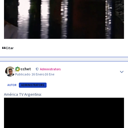
Citar
Author stats
jzucchet
Administrators
Publicado
16 Enero
16 Ene
AUTOR
ADMINISTRATORS
América TV Argentina: