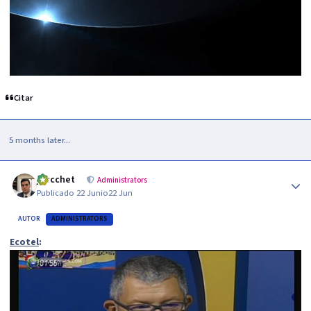
Citar
5 months later...
Author stats
jzucchet
Administrators
Publicado
22 Junio
22 Jun
AUTOR
ADMINISTRATORS
Ecotel
: