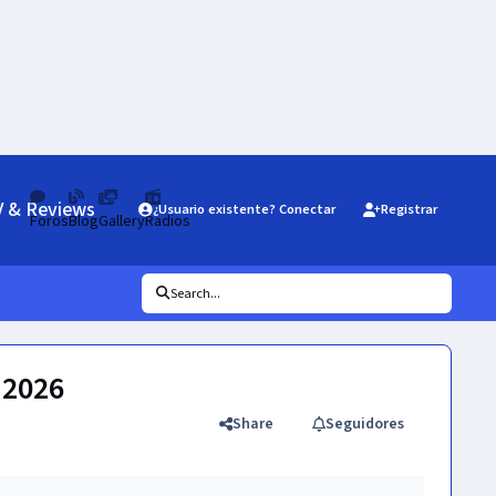
V & Reviews
¿Usuario existente? Conectar
Registrar
Foros
Blog
Gallery
Radios
Search...
 2026
Share
Seguidores