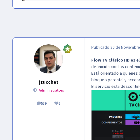
Publicado
20 de Noviembre
Flow TV Clásico HD
es el
definición con los conteni
Está orientado a quienes 
bloqueo parental y acceso 
jzucchet
El servicio está descontin
Administrators
539
6
publicaciones
Reputación