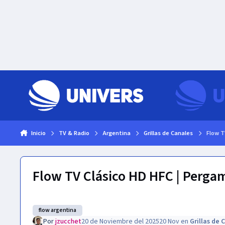
Skip to content
Inicio
TV & Radio
Argentina
Grillas de Canales
Flow T
Flow TV Clásico HD HFC | Pergami
flow argentina
Por
jzucchet
20 de Noviembre del 2025
20 Nov
en
Grillas de 