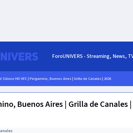
ForoUNIVERS - Streaming, News, T
V Clásico HD HFC | Pergamino, Buenos Aires | Grilla de Canales | 2026
no, Buenos Aires | Grilla de Canales |
Canales