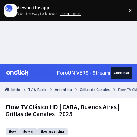
Skip to content
View in the app
×
Di
A better way to browse.
Learn more
.
ForoUNIVERS - Streaming, News, 
Conectar
Inicio
TV & Radio
Argentina
Grillas de Canales
Flow TV Clá
Flow TV Clásico HD | CABA, Buenos Aires |
Grillas de Canales | 2025
flow
flow ar
flow argentina