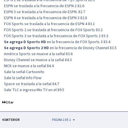
ESPN 2 se traslada a la frecuencia de TyC Sports 82.5
ESPN se traslada a la frecuencia de ESPN 2 82.6
ESPN 3 se traslada a la frecuencia de ESPN. 82.7
ESPN 4 se traslada a la frecuencia de ESPN 3 82.8
FOX Sports se traslada a la frecuencia de ESPN 4 83.1
FOX Sports 2 se traslada al frecuencia de FOX Sports 83.2
FOX Sports 3 se traslada a la frecuencia de FOX Sports 2 83.3
Se agrega D Sports HD
en la frecuencia de FOX Sports 3 83.4
Se agrega D Sports 2 HD
en la frecuencia de Disney Channel 83.5
América Sports se mueve a la señal 83.6
Disney Channel se mueve a la señal 84.3
NICK se mueve a la señal 84.4
Sale la señal Cartoonito
Sale la señal Info Flow
Space se traslada a la señal 84.7
Sale TLC e ingresa Mix TV en el 89.5
Citar
PRIMERA PÁGINA
ANTERIOR
PÁGINA 2 DE 2