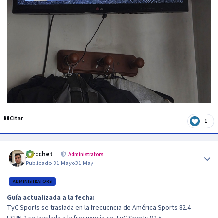
Citar
1
Author stats
jzucchet
Administrators
Publicado
31 Mayo
31 May
ADMINISTRATORS
Guía actualizada a la fecha:
TyC Sports se traslada en la frecuencia de América Sports 82.4