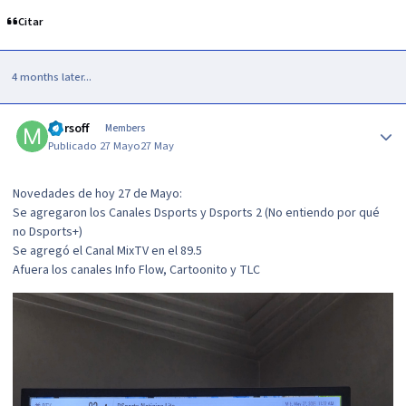
Citar
4 months later...
Author stats
Marsoff
Members
Publicado
27 Mayo
27 May
Novedades de hoy 27 de Mayo:
Se agregaron los Canales Dsports y Dsports 2 (No entiendo por qué
no Dsports+)
Se agregó el Canal MixTV en el 89.5
Afuera los canales Info Flow, Cartoonito y TLC