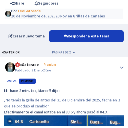
Share
Seguidores
Por
LeoGatorade
20 de Noviembre del 2025
20 Nov
en
Grillas de Canales
Crear nuevo tema
Responder a este tema
PRIMERA PÁGINA
ANTERIOR
PÁGINA 2 DE 2
Author stats
LeoGatorade
Premium
Publicado
2 Enero
2 Ene
AUTOR
PREMIUM
hace 2 minutos, Marsoff dijo:
¿No tenés la grilla de antes del 31 de Diciembre del 2025, fecha en la
que se produjo el cambio?
Efectivamente el canal estaba en el 83.6 y ahora pasó al 84.3.