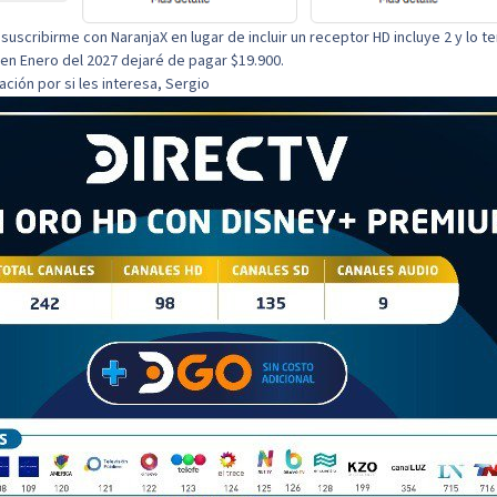
suscribirme con NaranjaX en lugar de incluir un receptor HD incluye 2 y lo t
 en Enero del 2027 dejaré de pagar $19.900.
ción por si les interesa, Sergio