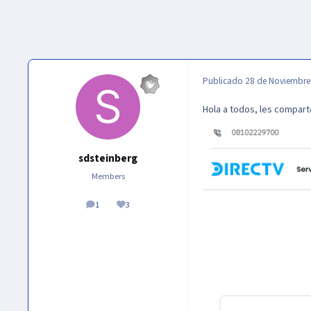
Publicado
28 de Noviembre
Hola a todos, les compart
sdsteinberg
Members
1
3
publicaciones
Reputación