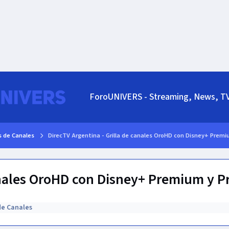
ForoUNIVERS - Streaming, News, T
as de Canales
DirecTV Argentina - Grilla de canales OroHD con Disney+ Premi
anales OroHD con Disney+ Premium y P
 de Canales