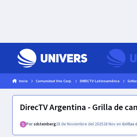
Skip to content
Inicio
Comunidad Vrio Corp.
DIRECTV Latinoamérica
Grill
DirecTV Argentina - Grilla de c
Por
sdsteinberg
28 de Noviembre del 2025
28 Nov
en
Grillas