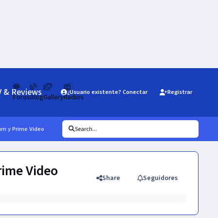
V & Reviews
¿Usuario existente? Conectar
Registrar
Foros
Blog
Gallery
Radios
um y Prime Video
Search...
rime Video
Share
Seguidores