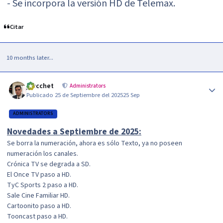
- Se incorpora la versión HD de Telemax.
Citar
10 months later...
Author stats
jzucchet
Administrators
Publicado
25 de Septiembre del 2025
25 Sep
ADMINISTRATORS
Novedades a Septiembre de 2025:
Se borra la numeración, ahora es sólo Texto, ya no poseen
numeración los canales.
Crónica TV se degrada a SD.
El Once TV paso a HD.
TyC Sports 2 paso a HD.
Sale Cine Familiar HD.
Cartoonito paso a HD.
Tooncast paso a HD.