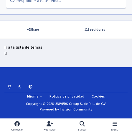
Responder a este tema...
Share
Seguidores
Ir a la lista de temas
Light Mode
Dark Mode
System Preference
Idioma
Política de privacidad
Cookies
Copyright © 2026 UNIVERS Group S. de R. L. de C.V.
Powered by
Invision Community
Conectar
Registrar
Buscar
Menu