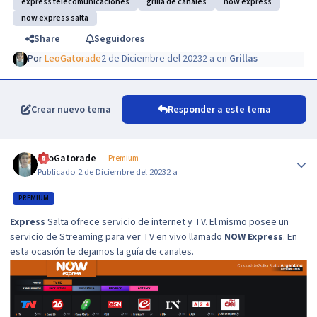
express telecomunicaciones
grilla de canales
now express
now express salta
Share
Seguidores
Por
LeoGatorade
2 de Diciembre del 2023
2 a
en
Grillas
Crear nuevo tema
Responder a este tema
Author stats
LeoGatorade
Premium
Publicado
2 de Diciembre del 2023
2 a
PREMIUM
Express
Salta ofrece servicio de internet y TV. El mismo posee un
servicio de Streaming para ver TV en vivo llamado
NOW Express
. En
esta ocasión te dejamos la guía de canales.