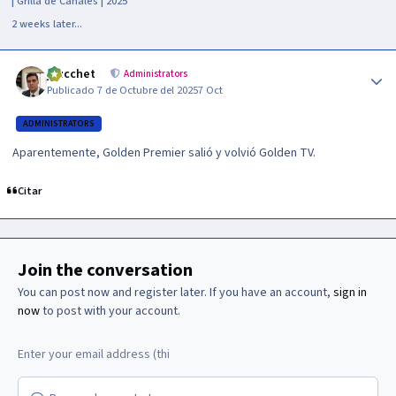
| Grilla de Canales | 2025
2 weeks later...
Author stats
jzucchet
Administrators
Publicado
7 de Octubre del 2025
7 Oct
ADMINISTRATORS
Aparentemente, Golden Premier salió y volvió Golden TV.
Citar
Join the conversation
You can post now and register later. If you have an account,
sign in
now
to post with your account.