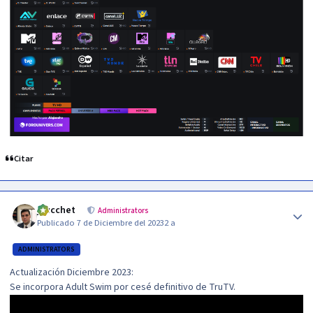
Citar
Author stats
jzucchet
Administrators
Publicado
7 de Diciembre del 2023
2 a
ADMINISTRATORS
Actualización Diciembre 2023:
Se incorpora Adult Swim por cesé definitivo de TruTV.