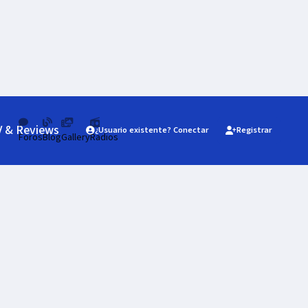
V & Reviews
¿Usuario existente? Conectar
Registrar
Foros
Blog
Gallery
Radios