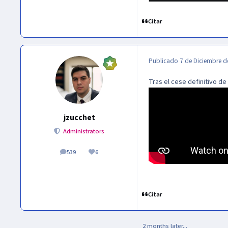
Citar
Publicado
7 de Diciembre d
Tras el cese definitivo de
jzucchet
Administrators
539
6
publicaciones
Reputación
Citar
2 months later...