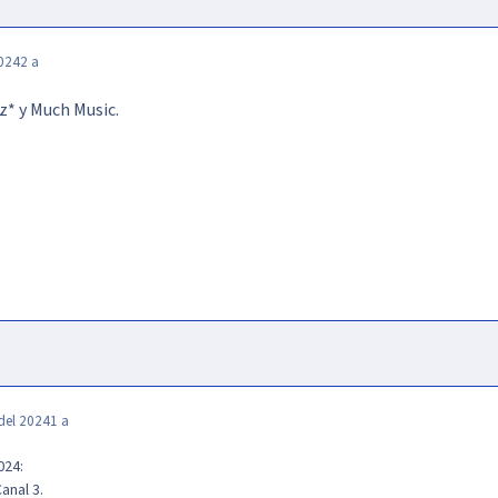
2024
2 a
itz* y Much Music.
del 2024
1 a
024:
anal 3.