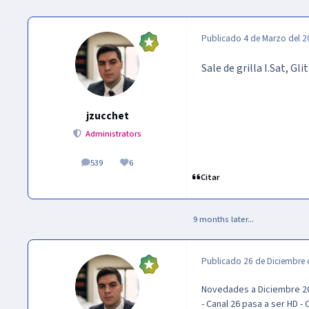
Publicado
4 de Marzo del 
Sale de grilla I.Sat, Gl
jzucchet
Administrators
539
6
publicaciones
Reputación
Citar
9 months later...
Publicado
26 de Diciembre 
Novedades a Diciembre 2
- Canal 26 pasa a ser HD - C