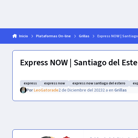
Inicio
Plataformas On-line
Grillas
Express NOW | Santiago d
Express NOW | Santiago del Ester
express
express now
express now santiago del estero
ex
Por
LeoGatorade
2 de Diciembre del 2023
2 a
en
Grillas