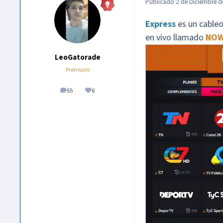
Publicado
2 de Diciembre d
Express
es un cableo
en vivo llamado
NO
LeoGatorade
Premium
55
6
publicaciones
Reputación